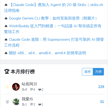
🔥
【Claude Code】應加入 Agent 的 20 個 Skills｜skills.sh
活用指南
🔥
Google Gemini CLI 教學：如何安裝與使用（附圖片）
🔥
WorkBuddy 從入門到精通：一句話讓 AI 幫你搞定所有
繁瑣工作
🔥
Claude Code 進階：用 Superpowers 打造可靠的 AI 開發
工作流程
🔥
關於 x86、x64、amd64、arm64 的簡單說明
🏆
本月排行榜
週榜
月榜
站長阿川
🥇
229
📝8 💬4 ❤️2
我愛JS
🥈
51
📝1 💬2 ❤️1