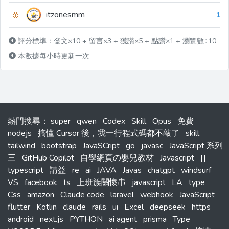
🥉
itzonesmm
1
評分標準：發文×10 + 留言×3 + 獲讚×5 + 點讚×1 + 瀏覽數÷10
本數據每小時更新一次
熱門搜尋
：
super
qwen
Codex
Skill
Opus
免費
nodejs
搞懂 Cursor 後，我一行程式碼都不敲了
skill
tailwind
bootstrap
JavaSCript
go
javasc
JavaScript 系列
三
GitHub Copilot
自學網頁の嬰兒教材
Javascript
[]
typescript
請益
re
ai
JAVA
Javas
chatgpt
windsurf
VS
facebook
ts
上班族關懷串
javascript
LA
type
Css
amazon
Claude code
laravel
webhook
JavaScript
flutter
Kotlin
claude
rails
ui
Excel
deepseek
https
android
next.js
PYTHON
ai agent
prisma
Type