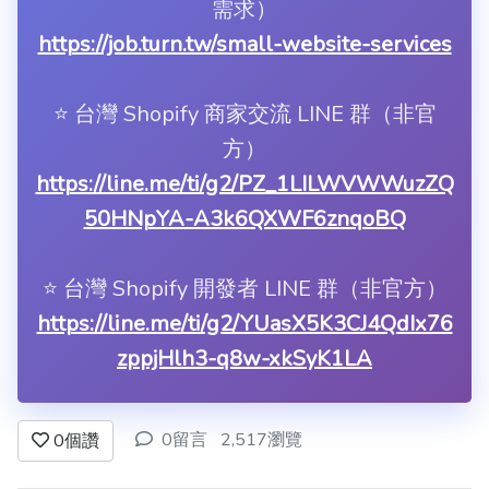
需求）
https://job.turn.tw/small-website-services
⭐️ 台灣 Shopify 商家交流 LINE 群（非官
方）
https://line.me/ti/g2/PZ_1LILWVWWuzZQ
50HNpYA-A3k6QXWF6znqoBQ
⭐️ 台灣 Shopify 開發者 LINE 群（非官方）
https://line.me/ti/g2/YUasX5K3CJ4QdIx76
zppjHlh3-q8w-xkSyK1LA
0留言
2,517瀏覽
0
個讚