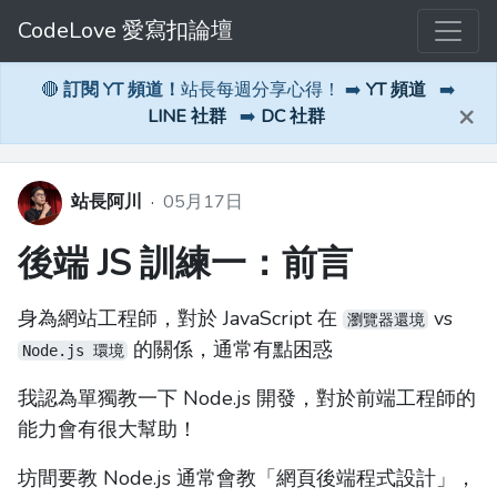
CodeLove 愛寫扣論壇
🔴
訂閱 YT 頻道！
站長每週分享心得！ ➡️
YT 頻道
➡️
×
LINE 社群
➡️
DC 社群
站長阿川
·
05月17日
後端 JS 訓練一：前言
身為網站工程師，對於 JavaScript 在
vs
瀏覽器還境
的關係，通常有點困惑
Node.js 環境
我認為單獨教一下 Node.js 開發，對於前端工程師的
能力會有很大幫助！
坊間要教 Node.js 通常會教「網頁後端程式設計」，