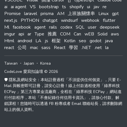
VSCODE
Visual
搞懂 Cursor
[]
typescript
Claude code
ai
ai agent
VS
bootstrap
ts
shopify
ui
jav
re
Promise
laravel
prisma
AM
上班族關懷串
Linux
gpt
next.js
PYTHON
chatgpt
windsurf
webhook
flutter
Ml
facebook
agent
rails
codex
SQL
user
deepseek
imgur
api
ar
Type
推薦
COM
Can
wEB
Solid
aws
Html
android
LA
js
框架
Kotlin
seo
godot
java
react
公司
mac
sass
React
學習
.NET
.net
la
Taiwan
・
Japan
・
Korea
CodeLove 愛寫扣論壇 © 2026
🛡️ 隱私及網站安全：本站註冊過程「不須提供任何個資」，只要 E-
Mail 與帳密即可註冊，請安心註冊！線上付款過程使用「綠界科技
ECPay 」第三方專業金流廠商，全程在「綠界科技 ECPay 」網站進
行付款程序，本站「不會紀錄任何信用卡資訊」，請放心付款、解
鎖課程！您隨時可以透過 FB 粉專或者 Email 聯絡站長，請求刪除網
站上的個人資料。