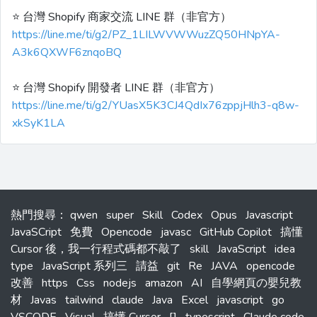
⭐️ 台灣 Shopify 商家交流 LINE 群（非官方）
https://line.me/ti/g2/PZ_1LILWVWWuzZQ50HNpYA-
A3k6QXWF6znqoBQ
⭐️ 台灣 Shopify 開發者 LINE 群（非官方）
https://line.me/ti/g2/YUasX5K3CJ4QdIx76zppjHlh3-q8w-
xkSyK1LA
熱門搜尋
：
qwen
super
Skill
Codex
Opus
Javascript
JavaSCript
免費
Opencode
javasc
GitHub Copilot
搞懂
Cursor 後，我一行程式碼都不敲了
skill
JavaScript
idea
type
JavaScript 系列三
請益
git
Re
JAVA
opencode
改善
https
Css
nodejs
amazon
AI
自學網頁の嬰兒教
材
Javas
tailwind
claude
Java
Excel
javascript
go