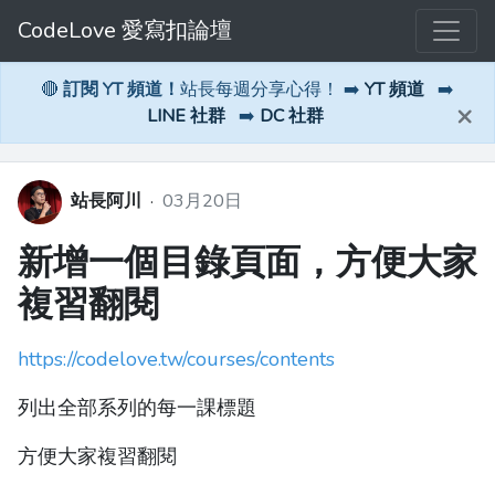
CodeLove 愛寫扣論壇
🔴
訂閱 YT 頻道！
站長每週分享心得！ ➡️
YT 頻道
➡️
×
LINE 社群
➡️
DC 社群
站長阿川
·
03月20日
新增一個目錄頁面，方便大家
複習翻閱
https://codelove.tw/courses/contents
列出全部系列的每一課標題
方便大家複習翻閱