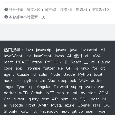
評分標準：發文×10 + 留言×3 + 獲讚×5 + 點讚×1 + 瀏覽數÷10
本數據每小時更新一次
熱門搜尋
：
Java
javascript
javasc
java
Javascript
AI
JavaSCript
jav
JavaScript
Javas
Ai
使用
ai
JAVA
react
REACT
https
PYTHON
[]
React
__
re
Claude
code
app
Promise
flutter
Re
GIT
js
linux
for
git
agent
Claude
id
solid
Node
claude
Python
local
hooks
--
python
llm
Vue
deepseek
VUE
docke
imgur
Typescrip
Angular
Tailwind
superpowers
vue
docker
wEB
Github
.NET
seo
ci
rail
py
side
COM
Can
cursor
jquery
rest
AR
npm
ios
SQL
post
Ml
ar
vscode
Html
AMP
Mysql
azure
Openai
rails
C/C
Shopify
Kotlin
cli
Facebook
next
github
user
Type