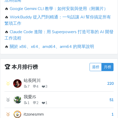
活用指南
🔥
Google Gemini CLI 教學：如何安裝與使用（附圖片）
🔥
WorkBuddy 從入門到精通：一句話讓 AI 幫你搞定所有
繁瑣工作
🔥
Claude Code 進階：用 Superpowers 打造可靠的 AI 開發
工作流程
🔥
關於 x86、x64、amd64、arm64 的簡單說明
🏆
本月排行榜
週榜
月榜
站長阿川
🥇
220
📝7 💬4 ❤️3
我愛JS
🥈
51
📝1 💬2 ❤️1
🥉
itzonesmm
1