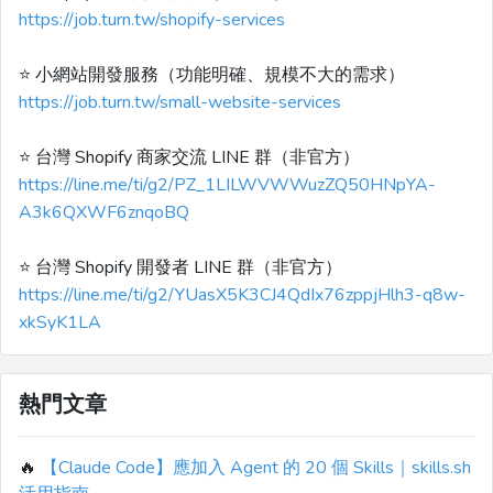
https://job.turn.tw/shopify-services
⭐️ 小網站開發服務（功能明確、規模不大的需求）
https://job.turn.tw/small-website-services
⭐️ 台灣 Shopify 商家交流 LINE 群（非官方）
https://line.me/ti/g2/PZ_1LILWVWWuzZQ50HNpYA-
A3k6QXWF6znqoBQ
⭐️ 台灣 Shopify 開發者 LINE 群（非官方）
https://line.me/ti/g2/YUasX5K3CJ4QdIx76zppjHlh3-q8w-
xkSyK1LA
熱門文章
🔥
【Claude Code】應加入 Agent 的 20 個 Skills｜skills.sh