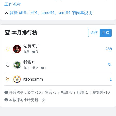
工作流程
🔥
關於 x86、x64、amd64、arm64 的簡單說明
🏆
本月排行榜
週榜
月榜
站長阿川
🥇
238
📝8 ❤️3
我愛JS
🥈
51
📝1 💬2 ❤️1
🥉
itzonesmm
1
評分標準：發文×10 + 留言×3 + 獲讚×5 + 點讚×1 + 瀏覽數÷10
本數據每小時更新一次