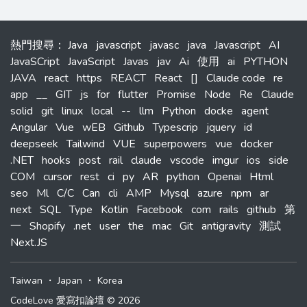
熱門搜尋
：
Java
javascript
javasc
java
Javascript
AI
JavaSCript
JavaScript
Javas
jav
Ai
使用
ai
PYTHON
JAVA
react
https
REACT
React
[]
Claude code
re
app
__
GIT
js
for
flutter
Promise
Node
Re
Claude
solid
git
linux
local
--
llm
Python
docke
agent
Angular
Vue
wEB
Github
Typescrip
jquery
id
deepseek
Tailwind
VUE
superpowers
vue
docker
.NET
hooks
post
rail
claude
vscode
imgur
ios
side
COM
cursor
rest
ci
py
AR
python
Openai
Html
seo
Ml
C/C
Can
cli
AMP
Mysql
azure
npm
ar
next
SQL
Type
Kotlin
Facebook
com
rails
github
第
一
Shopify
.net
user
the
mac
Git
antigravity
測試
Next.JS
Taiwan
・
Japan
・
Korea
CodeLove 愛寫扣論壇 © 2026