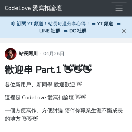
CodeLove 愛寫扣論壇
🔴
訂閱 YT 頻道！
站長每週分享心得！ ➡️
YT 頻道
➡️
×
LINE 社群
➡️
DC 社群
站長阿川
·
04月28日
歡迎串 Part.1 👋👋👋
各位新用戶、新同學 歡迎歡迎 👋
這裡是 CodeLove 愛寫扣論壇 👋👋
一個方便寫作、方便討論 陪伴你職業生涯不斷成長
的地方 👋👋👋