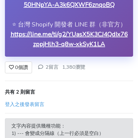
50HNpYA-A3k6QXWF6znqoBQ
⭐️ 台灣 Shopify 開發者 LINE 群（非官方）
https://line.me/ti/g2/YUasX5K3CJ4QdIx76
zppjHlh3-q8w-xkSyK1LA
2留言
1,380瀏覽
0
個讚
共有 2 則留言
登入之後發表留言
文字內容提供幾種功能：
1) --- 會變成分隔線（上一行必須是空白）