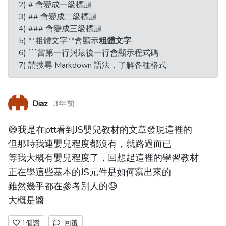
2) # 會變成一級標題
3) ## 會變成二級標題
4) ### 會變成三級標題
5) **粗體文字**會顯示
粗體文字
6) ```當第一行與最後一行會顯示程式碼
7) 請搜尋 Markdown 語法，了解各種格式
Diaz
3年前
😅我是在ptt看到JS嬰兒教材的文章發現這裡的
但那時我連嬰兒程度都沒有，就路過而已
等我大概有嬰兒程度了，回想起這裡的學習教材
正在學這些基本的JS元件是如何寫出來的
雖然幾乎都在參考別人的😓
大概是醬
1
個讚
回覆