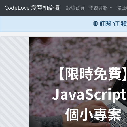
CodeLove 愛寫扣論壇
論壇首頁
學習資源
職涯
🔴
訂閱 YT 