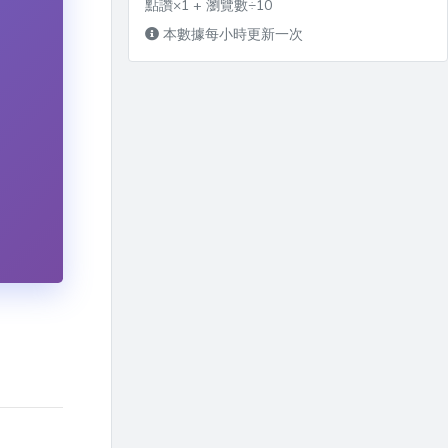
點讚×1 + 瀏覽數÷10
本數據每小時更新一次