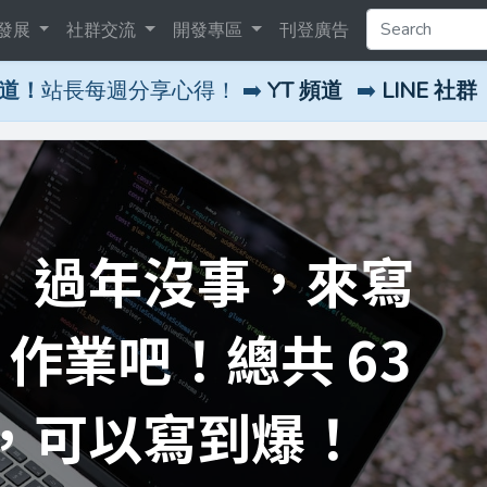
發展
社群交流
開發專區
刊登廣告
頻道！
站長每週分享心得！ ➡️
YT 頻道
➡️
LINE 社群