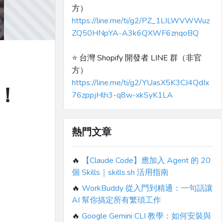
方）
https://line.me/ti/g2/PZ_1LILWVWWuz
ZQ50HNpYA-A3k6QXWF6znqoBQ
⭐️ 台灣 Shopify 開發者 LINE 群（非官
方）
https://line.me/ti/g2/YUasX5K3CJ4QdIx
吧！
76zppjHlh3-q8w-xkSyK1LA
熱門文章
🔥
【Claude Code】應加入 Agent 的 20
個 Skills｜skills.sh 活用指南
🔥
WorkBuddy 從入門到精通：一句話讓
AI 幫你搞定所有繁瑣工作
🔥
Google Gemini CLI 教學：如何安裝與