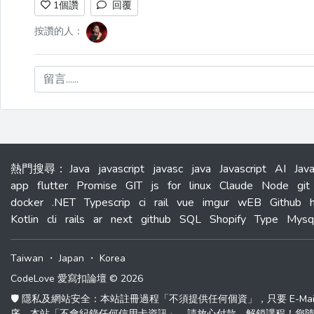
1
個讚
回覆
按讚的人：
留言......
熱門搜尋
：
Java
javascript
javasc
java
Javascript
AI
Jav
app
flutter
Promise
GIT
js
for
linux
Claude
Node
git
docker
.NET
Typescrip
ci
rail
vue
imgur
wEB
Github
Kotlin
cli
rails
ar
next
github
SQL
Shopify
Type
Mysq
Taiwan
・
Japan
・
Korea
CodeLove 愛寫扣論壇 © 2026
🛡️ 隱私及網站安全：本站註冊過程「不須提供任何個資」，只要 E-M
序，本站「不會紀錄任何信用卡資訊」，請放心付款、解鎖課程！您隨時可以