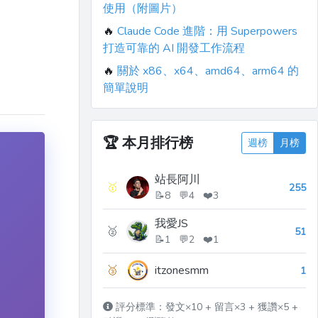
使用（附圖片）
🔥
Claude Code 進階：用 Superpowers
打造可靠的 AI 開發工作流程
🔥
關於 x86、x64、amd64、arm64 的
簡單說明
🏆
本月排行榜
週榜
月榜
站長阿川
🥇
255
📝8 💬4 ❤️3
我愛JS
🥈
51
📝1 💬2 ❤️1
🥉
itzonesmm
1
評分標準：發文×10 + 留言×3 + 獲讚×5 +