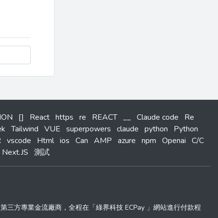
HON
[]
React
https
re
REACT
__
Claude code
Re
ek
Tailwind
VUE
superpowers
claude
python
Python
R
vscode
Html
ios
Can
AMP
azure
npm
Openai
C/C
Next.JS
測試
 」第三方專業金流廠商，全程在「綠界科技 ECPay 」網站進行付款程