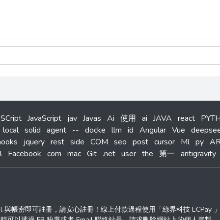
aSCript
JavaScript
jav
Javas
Ai
使用
ai
JAVA
react
PYT
local
solid
agent
--
docke
llm
id
Angular
Vue
deepse
hooks
jquery
rest
side
COM
seo
post
cursor
Ml
py
A
l
Facebook
com
mac
Git
.net
user
the
第一
antigravity
ail 與帳密即可註冊，請安心註冊！線上付款過程使用「綠界科技 ECPay
透過 FB 粉專或者 Email 聯絡站長，請求刪除網站上的個人資料。