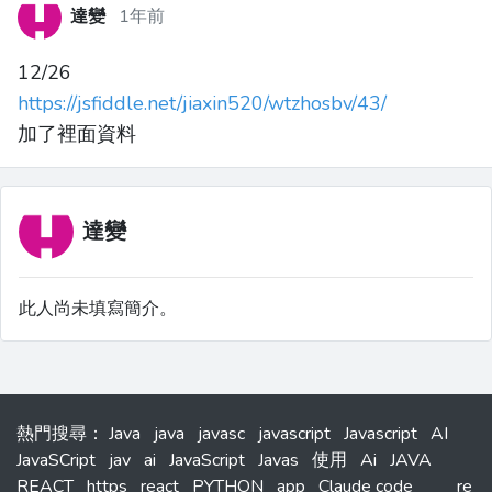
達變
1年前
12/26
https://jsfiddle.net/jiaxin520/wtzhosbv/43/
加了裡面資料
達變
此人尚未填寫簡介。
熱門搜尋
：
Java
java
javasc
javascript
Javascript
AI
JavaSCript
jav
ai
JavaScript
Javas
使用
Ai
JAVA
REACT
https
react
PYTHON
app
Claude code
__
re