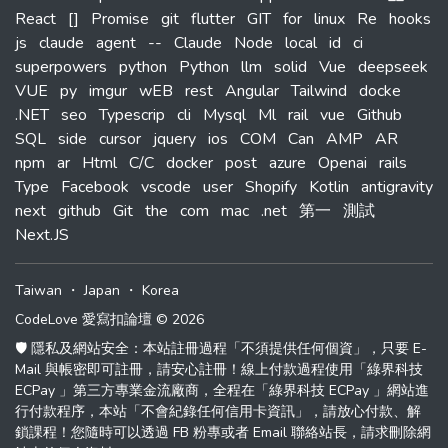
React
[]
Promise
git
flutter
GIT
for
linux
Re
hooks
js
claude
agent
--
Claude
Node
local
id
ci
superpowers
python
Python
llm
solid
Vue
deepseek
VUE
py
imgur
wEB
rest
Angular
Tailwind
docke
.NET
seo
Typescrip
cli
Mysql
Ml
rail
vue
Github
SQL
side
cursor
jquery
ios
COM
Can
AMP
AR
npm
ar
Html
C/C
docker
post
azure
Openai
rails
Type
Facebook
vscode
user
Shopify
Kotlin
antigravity
next
github
Git
the
com
mac
.net
第一
測試
Next.JS
Taiwan
・
Japan
・
Korea
CodeLove 愛寫扣論壇 © 2026
🛡️ 隱私及網站安全：本站註冊過程「不須提供任何個資」，只要 E-
Mail 與帳密即可註冊，請安心註冊！線上付款過程使用「綠界科技
ECPay 」第三方專業金流廠商，全程在「綠界科技 ECPay 」網站進
行付款程序，本站「不會紀錄任何信用卡資訊」，請放心付款、解
鎖課程！您隨時可以透過 FB 粉專或者 Email 聯絡站長，請求刪除網