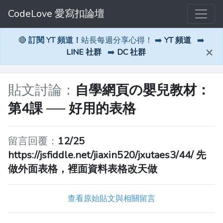
CodeLove 愛寫扣論壇
🔴
訂閱 YT 頻道！
站長每週分享心得！ ➡️
YT 頻道
➡️
×
LINE 社群
➡️
DC 社群
貼文討論：
自學網頁の嬰兒教材：
第4課 ── 好用的表格
留言回覆：
12/25
https://jsfiddle.net/jiaxin520/jxutaes3/44/ 先
做外面表格，裡面資料表格改天做
查看原始貼文與相關留言