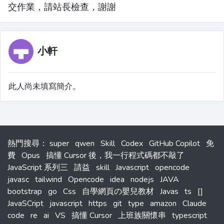
交作業，請站長檢查，謝謝
小軒
此人尚未填寫簡介。
熱門搜尋
：
super
qwen
Skill
Codex
GitHub Copilot
免
費
Opus
搞懂 Cursor 後，我一行程式碼都不敲了
JavaScript 系列三
請益
skill
Javascript
opencode
javasc
tailwind
Opencode
idea
nodejs
JAVA
bootstrap
go
Css
自學網頁の嬰兒教材
Javas
ts
[]
JavaSCript
javascript
https
git
type
amazon
Claude
code
re
ai
VS
搞懂 Cursor
上班族關懷串
typescript