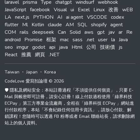
laravel
prisma
Type
chatgpt
windsurf
webhook
JavaScript
facebook
Visual
ui
Excel
Linux
改善
wEB
LA
next.js
PYTHON
AI
ai agent
VSCODE
codex
flutter
Ml
Kotlin
claude
AM
SQL
shopify
agent
COM
rails
deepseek
Can
Solid
aws
gpt
jav
ar
Re
android
Promise
框架
mac
sass
.net
user
la
Java
seo
imgur
godot
api
java
Html
公司
技術債
js
React
推薦
網頁
.NET
Taiwan
・
Japan
・
Korea
CodeLove 愛寫扣論壇 © 2026
🛡️ 隱私及網站安全：本站註冊過程「不須提供任何個資」，只要 E-
Mail 與帳密即可註冊，請安心註冊！線上付款過程使用「綠界科技
ECPay 」第三方專業金流廠商，全程在「綠界科技 ECPay 」網站進
行付款程序，本站「不會紀錄任何信用卡資訊」，請放心付款、解
鎖課程！您隨時可以透過 FB 粉專或者 Email 聯絡站長，請求刪除網
站上的個人資料。