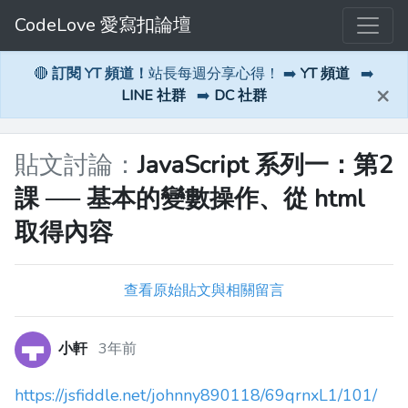
CodeLove 愛寫扣論壇
🔴
訂閱 YT 頻道！
站長每週分享心得！ ➡️
YT 頻道
➡️
×
LINE 社群
➡️
DC 社群
貼文討論：
JavaScript 系列一：第2
課 ── 基本的變數操作、從 html
取得內容
查看原始貼文與相關留言
小軒
3年前
https://jsfiddle.net/johnny890118/69qrnxL1/101/