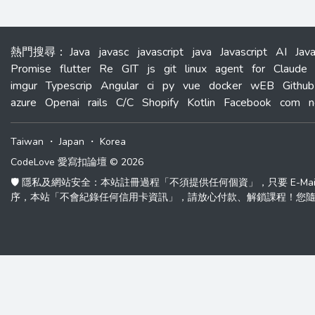
熱門搜尋
：
Java
javasc
javascript
java
Javascript
AI
Jav
Promise
flutter
Re
GIT
js
git
linux
agent
for
Claude
imgur
Typescrip
Angular
ci
py
vue
docker
wEB
Github
azure
Openai
rails
C/C
Shopify
Kotlin
Facebook
com
n
Taiwan
・
Japan
・
Korea
CodeLove 愛寫扣論壇 © 2026
🛡️ 隱私及網站安全：本站註冊過程「不須提供任何個資」，只要 E-M
序，本站「不會紀錄任何信用卡資訊」，請放心付款、解鎖課程！您隨時可以