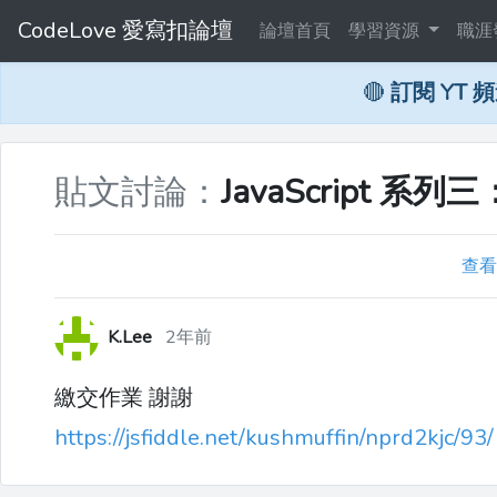
CodeLove 愛寫扣論壇
論壇首頁
學習資源
職涯
🔴
訂閱 YT 
貼文討論：
JavaScript 系列
查看
K.Lee
2年前
繳交作業 謝謝
https://jsfiddle.net/kushmuffin/nprd2kjc/93/