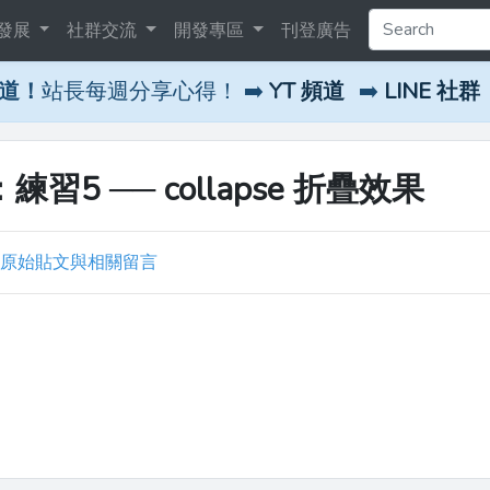
發展
社群交流
開發專區
刊登廣告
頻道！
站長每週分享心得！ ➡️
YT 頻道
➡️
LINE 社群
三：練習5 ── collapse 折疊效果
原始貼文與相關留言