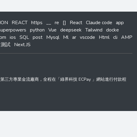
HON
REACT
https
__
re
[]
React
Claude code
app
superpowers
python
Vue
deepseek
Tailwind
docke
pm
ios
SQL
post
Mysql
Ml
ar
vscode
Html
cli
AMP
測試
Next.JS
 」第三方專業金流廠商，全程在「綠界科技 ECPay 」網站進行付款程