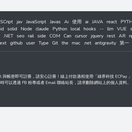
aSCript
jav
JavaScript
Javas
Ai
使用
ai
JAVA
react
PYT
id
solid
Node
claude
Python
local
hooks
--
llm
VUE
.NET
seo
rail
side
COM
Can
cursor
jquery
rest
AR
n
ext
github
user
Type
Git
the
mac
.net
antigravity
第一
ail 與帳密即可註冊，請安心註冊！線上付款過程使用「綠界科技 ECPay
透過 FB 粉專或者 Email 聯絡站長，請求刪除網站上的個人資料。