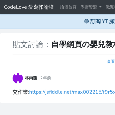
CodeLove 愛寫扣論壇
論壇首頁
學習資源
職涯
🔴
訂閱 YT 
貼文討論：
自學網頁の嬰兒教材
查看
林雨龍
2年前
交作業:
https://jsfiddle.net/max002215/f9r5