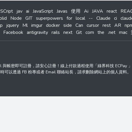
aSCript
jav
ai
JavaScript
Javas
使用
Ai
JAVA
react
REA
olid
Node
GIT
superpowers
for
local
--
Claude
ci
claud
ip
jquery
Ml
imgur
docker
side
Can
cursor
rest
AR
np
Facebook
antigravity
rails
next
Git
com
the
.net
mac
ail 與帳密即可註冊，請安心註冊！線上付款過程使用「綠界科技 ECPay
透過 FB 粉專或者 Email 聯絡站長，請求刪除網站上的個人資料。