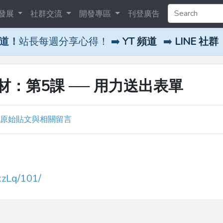
發展
社群交流
開發專區
刊登廣告
頻道！
站長每週分享心得！ ➡️
YT 頻道
➡️
LINE 社群
：第5課 ── 用力送出表單
原始貼文與相關留言
xzLq/101/