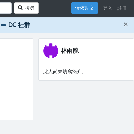
搜尋
發佈貼文
登入
註冊
×
➡️
DC 社群
林雨龍
此人尚未填寫簡介。