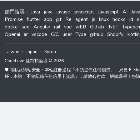
熱門搜尋
：
Java
java
javasc
javascript
Javascript
AI
Jav
Promise
flutter
app
git
Re
agent
js
linux
hooks
id
s
docke
seo
Angular
rail
vue
wEB
Github
.NET
Typescr
Openai
ar
vscode
C/C
user
Type
github
Shopify
Kotlin
Taiwan
・
Japan
・
Korea
CodeLove 愛寫扣論壇 © 2026
🛡️ 隱私及網站安全：本站註冊過程「不須提供任何個資」，只要 E-M
序，本站「不會紀錄任何信用卡資訊」，請放心付款、解鎖課程！您隨時可以