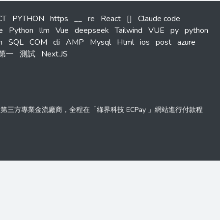
CT
PYTHON
https
__
re
React
[]
Claude code
e
Python
llm
Vue
deepseek
Tailwind
VUE
py
python
m
SQL
COM
cli
AMP
Mysql
Html
ios
post
azure
第一
測試
Next.JS
 」第三方專業金流廠商，全程在「綠界科技 ECPay 」網站進行付款程