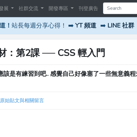
發展
社群交流
開發專區
刊登廣告
頻道！
站長每週分享心得！ ➡️
YT 頻道
➡️
LINE 社群
第2課 ── CSS 輕入門
12qdbrL/2/ 應該是有練習到吧.. 感覺自己好像塞了一些無意
原始貼文與相關留言