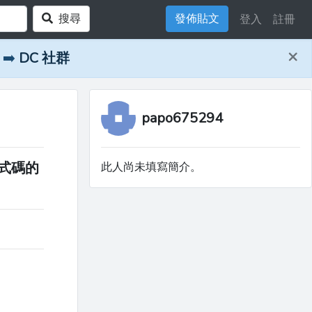
搜尋
發佈貼文
登入
註冊
×
➡️
DC 社群
papo675294
義程式碼的
此人尚未填寫簡介。