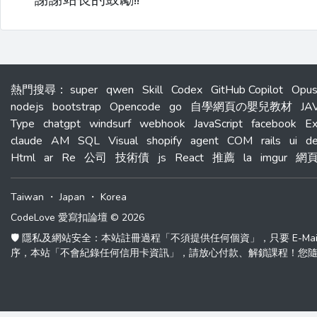
熱門搜尋
：
super
qwen
Skill
Codex
GitHub Copilot
Opu
nodejs
bootstrap
Opencode
go
自學網頁の嬰兒教材
JA
Type
chatgpt
windsurf
webhook
JavaScript
facebook
Ex
claude
AM
SQL
Visual
shopify
agent
COM
rails
ui
d
Html
ar
Re
公司
技術債
js
React
推薦
la
imgur
網
Taiwan
・
Japan
・
Korea
CodeLove 愛寫扣論壇 © 2026
🛡️ 隱私及網站安全：本站註冊過程「不須提供任何個資」，只要 E-M
序，本站「不會紀錄任何信用卡資訊」，請放心付款、解鎖課程！您隨時可以