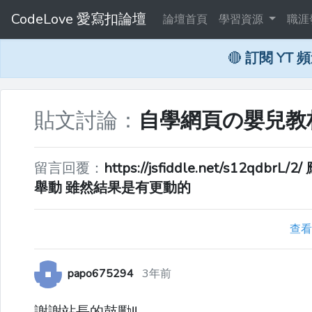
CodeLove 愛寫扣論壇
論壇首頁
學習資源
職涯
🔴
訂閱 YT 
貼文討論：
自學網頁の嬰兒教材：
留言回覆：
https://jsfiddle.net/s
舉動 雖然結果是有更動的
查看
papo675294
3年前
謝謝站長的鼓勵!!