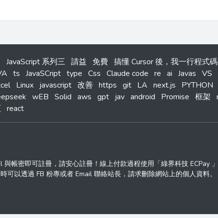
s
JavaScript 系列三
請益
免費
搞懂 Cursor 後，我一行程
VA
ts
JavaSCript
type
Css
Claude code
re
ai
Javas
VS
cel
Linux
javascript
改善
https
git
LA
next.js
PYTHON
eepseek
wEB
Solid
aws
gpt
jav
android
Promise
框架
頁
react
ail 與帳密即可註冊，請安心註冊！線上付款過程使用「綠界科技 ECPay
透過 FB 粉專或者 Email 聯絡站長，請求刪除網站上的個人資料。