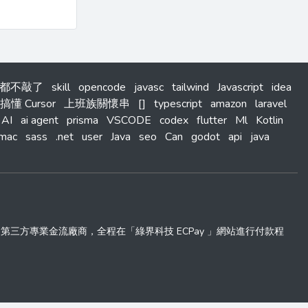
式碼都不敲了
skill
opencode
javasc
tailwind
Javascript
idea
搞懂 Cursor
上班族關懷串
[]
typescript
amazon
laravel
AI
ai agent
prisma
VSCODE
codex
flutter
Ml
Kotlin
mac
sass
.net
user
Java
seo
Can
godot
api
java
 」第三方專業金流廠商，全程在「綠界科技 ECPay 」網站進行付款程