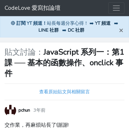
CodeLove 愛寫扣論壇
🔴
訂閱 YT 頻道！
站長每週分享心得！ ➡️
YT 頻道
➡️
×
LINE 社群
➡️
DC 社群
貼文討論：
JavaScript 系列一：第1
課 ── 基本的函數操作、onclick 事
件
查看原始貼文與相關留言
pchun
3年前
交作業，再麻煩站長了!謝謝!