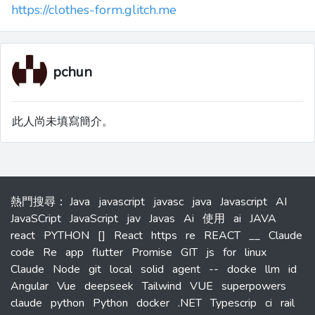
https://clothes-form.glitch.me
pchun
此人尚未填寫簡介。
熱門搜尋
：
Java
javascript
javasc
java
Javascript
AI
JavaSCript
JavaScript
jav
Javas
Ai
使用
ai
JAVA
react
PYTHON
[]
React
https
re
REACT
__
Claude
code
Re
app
flutter
Promise
GIT
js
for
linux
Claude
Node
git
local
solid
agent
--
docke
llm
id
Angular
Vue
deepseek
Tailwind
VUE
superpowers
claude
python
Python
docker
.NET
Typescrip
ci
rail