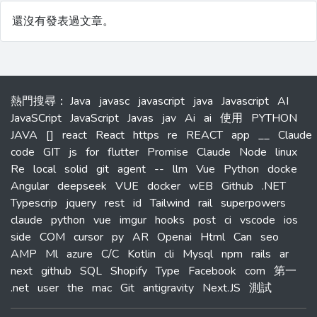
還沒有發表過文章。
熱門搜尋
：
Java
javasc
javascript
java
Javascript
AI
JavaSCript
JavaScript
Javas
jav
Ai
ai
使用
PYTHON
JAVA
[]
react
React
https
re
REACT
app
__
Claude
code
GIT
js
for
flutter
Promise
Claude
Node
linux
Re
local
solid
git
agent
--
llm
Vue
Python
docke
Angular
deepseek
VUE
docker
wEB
Github
.NET
Typescrip
jquery
rest
id
Tailwind
rail
superpowers
claude
python
vue
imgur
hooks
post
ci
vscode
ios
side
COM
cursor
py
AR
Openai
Html
Can
seo
AMP
Ml
azure
C/C
Kotlin
cli
Mysql
npm
rails
ar
next
github
SQL
Shopify
Type
Facebook
com
第一
.net
user
the
mac
Git
antigravity
Next.JS
測試