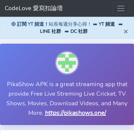
CodeLove 愛寫扣論壇
🔴
訂閱 YT 頻道！
站長每週分享心得！ ➡️
YT 頻道
➡️
×
LINE 社群
➡️
DC 社群
PikaShow APK is a great streaming app that
provide Free Live Streming Live Cricket, TV
Shows, Movies, Download Videos, and Many
More.
https://pikashows.one/