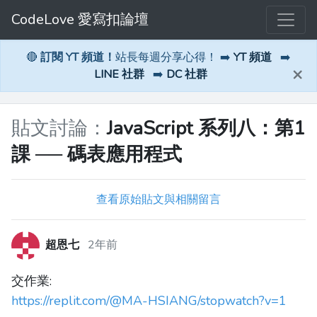
CodeLove 愛寫扣論壇
🔴
訂閱 YT 頻道！
站長每週分享心得！ ➡️
YT 頻道
➡️
×
LINE 社群
➡️
DC 社群
貼文討論：
JavaScript 系列八：第1
課 ── 碼表應用程式
查看原始貼文與相關留言
超恩七
2年前
交作業:
https://replit.com/@MA-HSIANG/stopwatch?v=1