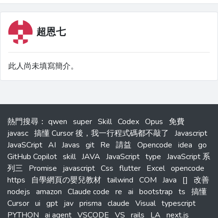
超恩七
此人尚未填寫簡介。
熱門搜尋
：
qwen
super
Skill
Codex
Opus
免費
javasc
搞懂 Cursor 後，我一行程式碼都不敲了
Javascript
JavaSCript
AI
Javas
git
Re
請益
Opencode
idea
go
GitHub Copilot
skill
JAVA
JavaScript
type
JavaScript 系
列三
Promise
javascript
Css
flutter
Excel
opencode
https
自學網頁の嬰兒教材
tailwind
COM
Java
[]
改善
nodejs
amazon
Claude code
re
ai
bootstrap
ts
搞懂
Cursor
ui
gpt
jav
prisma
claude
Visual
typescript
PYTHON
ai agent
VSCODE
VS
rails
LA
next.js