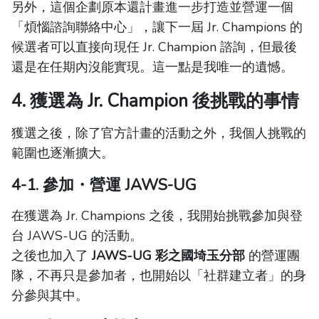
另外，這個企劃原本還計畫進一步打造並營運一個
「煩惱諮詢聯絡中心」，讓下一屆 Jr. Champions 的
候選者可以直接向現任 Jr. Champion 諮詢，但最後
還是在任期內沒能實現。這一點是我唯一的遺憾。
4. 獲選為 Jr. Champion 後挑戰的事情
獲選之後，除了官方計畫的活動之外，我個人挑戰的
範圍也逐漸擴大。
4-1. 參加・營運 JAWS-UG
在獲選為 Jr. Champions 之後，我開始挑戰參加與登
台 JAWS-UG 的活動。
之後也加入了
JAWS-UG 彩之國埼玉分部
的營運團
隊，不再只是參加者，也開始以「社群建立者」的身
分參與其中。