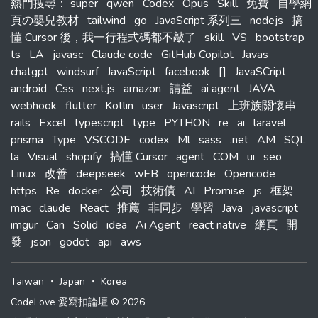
熱門搜尋
：
super
qwen
Codex
Opus
Skill
免費
自學網
頁の嬰兒教材
tailwind
go
JavaScript 系列三
nodejs
搞
懂 Cursor 後，我一行程式碼都不敲了
skill
VS
bootstrap
ts
LA
javasc
Claude code
GitHub Copilot
Javas
chatgpt
windsurf
JavaScript
facebook
[]
JavaSCript
android
Css
next.js
amazon
請益
ai agent
JAVA
webhook
flutter
Kotlin
user
Javascript
上班族關懷串
rails
Excel
typescript
type
PYTHON
re
ai
laravel
prisma
Type
VSCODE
codex
Ml
sass
.net
AM
SQL
la
Visual
shopify
搞懂 Cursor
agent
COM
ui
seo
Linux
改善
deepseek
wEB
opencode
Opencode
https
Re
docker
公司
技術債
AI
Promise
js
框架
mac
claude
React
推薦
非同步
學習
Java
javascript
imgur
Can
Solid
idea
Ai Agent
react native
網頁
開
發
json
godot
api
aws
Taiwan
・
Japan
・
Korea
CodeLove 愛寫扣論壇 © 2026