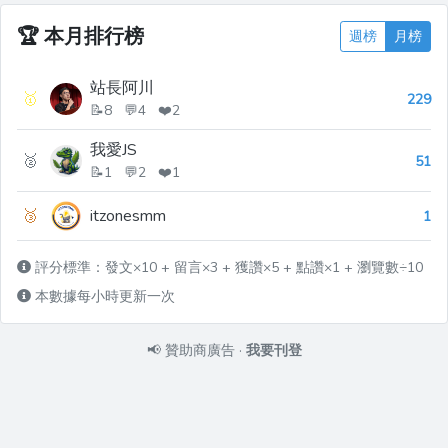
🏆
本月排行榜
週榜
月榜
站長阿川
🥇
229
📝8 💬4 ❤️2
我愛JS
🥈
51
📝1 💬2 ❤️1
🥉
itzonesmm
1
評分標準：發文×10 + 留言×3 + 獲讚×5 + 點讚×1 + 瀏覽數÷10
本數據每小時更新一次
📢
贊助商廣告
·
我要刊登