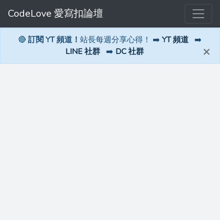
CodeLove 愛寫扣論壇
🔴
訂閱 YT 頻道！
站長每週分享心得！ ➡️
YT 頻道
➡️
×
LINE 社群
➡️
DC 社群