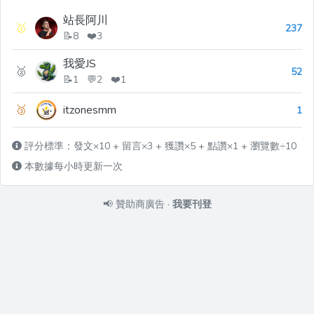
站長阿川
🥇
237
📝8 ❤️3
我愛JS
🥈
52
📝1 💬2 ❤️1
🥉
itzonesmm
1
評分標準：發文×10 + 留言×3 + 獲讚×5 + 點讚×1 + 瀏覽數÷10
本數據每小時更新一次
📢
贊助商廣告
·
我要刊登