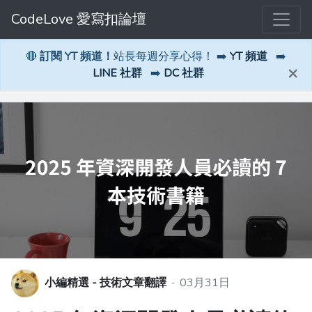
CodeLove 愛寫扣論壇
🔴
訂閱 YT 頻道！
站長每週分享心得！ ➡️
YT 頻道
➡️
×
LINE 社群
➡️
DC 社群
小編精選 - 技術文章翻譯
·
03月31日