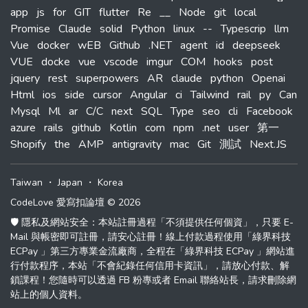
app
js
for
GIT
flutter
Re
__
Node
git
local
Promise
Claude
solid
Python
linux
--
Typescrip
llm
Vue
docker
wEB
Github
.NET
agent
id
deepseek
VUE
docke
vue
vscode
imgur
COM
hooks
post
jquery
rest
superpowers
AR
claude
python
Openai
Html
ios
side
cursor
Angular
ci
Tailwind
rail
py
Can
Mysql
Ml
ar
C/C
next
SQL
Type
seo
cli
Facebook
azure
rails
github
Kotlin
com
npm
.net
user
第一
Shopify
the
AMP
antigravity
mac
Git
測試
Next.JS
Taiwan
・
Japan
・
Korea
CodeLove 愛寫扣論壇 © 2026
🛡️ 隱私及網站安全：本站註冊過程「不須提供任何個資」，只要 E-
Mail 與帳密即可註冊，請安心註冊！線上付款過程使用「綠界科技
ECPay 」第三方專業金流廠商，全程在「綠界科技 ECPay 」網站進
行付款程序，本站「不會紀錄任何信用卡資訊」，請放心付款、解
鎖課程！您隨時可以透過 FB 粉專或者 Email 聯絡站長，請求刪除網
站上的個人資料。