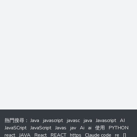
熱門搜尋
：
Java
javascript
javasc
java
Javascript
AI
JavaSCript
JavaScript
Javas
jav
Ai
ai
使用
PYTHON
react
JAVA
React
REACT
https
Claude code
re
[]