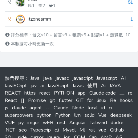
🥈
51
📝1 💬2 ❤️1
🥉
itzonesmm
1
評分標準：發文×10 + 留言×3 + 獲讚×5 + 點讚×1 + 瀏覽數÷10
本數據每小時更新一次
熱門搜尋
：
Java
java
javasc
javascript
Javascript
AI
JavaSCript
jav
ai
JavaScript
Javas
使用
Ai
JAVA
REACT
https
react
PYTHON
app
Claude code
__
re
React
[]
Promise
git
flutter
GIT
for
linux
Re
hooks
js
claude
agent
--
Claude
Node
local
id
ci
superpowers
python
Python
llm
solid
Vue
deepseek
VUE
py
imgur
wEB
rest
Angular
Tailwind
docke
.NET
seo
Typescrip
cli
Mysql
Ml
rail
vue
Github
SQL
side
cursor
jquery
ios
COM
Can
AMP
AR