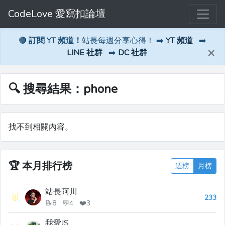
CodeLove 愛寫扣論壇
🔴
訂閱 YT 頻道！
站長每週分享心得！ ➡️
YT 頻道
➡️
×
LINE 社群
➡️
DC 社群
🔍 搜尋結果：phone
找不到相關內容。
🏆
本月排行榜
週榜
月榜
站長阿川
🥇
233
📝8 💬4 ❤️3
我愛JS