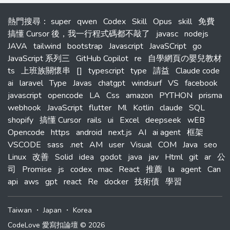
熱門搜尋
：
super
qwen
Codex
Skill
Opus
skill
免費
搞懂 Cursor 後，我一行程式碼都不敲了
javasc
nodejs
JAVA
tailwind
bootstrap
Javascript
JavaSCript
go
JavaScript 系列三
GitHub Copilot
re
自學網頁の嬰兒教材
ts
上班族關懷串
[]
typescript
type
請益
Claude code
ai
laravel
Type
Javas
chatgpt
windsurf
VS
facebook
javascript
opencode
LA
Css
amazon
PYTHON
prisma
webhook
JavaScript
flutter
Ml
Kotlin
claude
SQL
shopify
搞懂 Cursor
rails
ui
Excel
deepseek
wEB
Opencode
https
android
next.js
AI
ai agent
框架
VSCODE
sass
.net
AM
user
Visual
COM
Java
seo
Linux
改善
Solid
idea
godot
java
jav
Html
git
ar
公
司
Promise
js
codex
mac
React
推薦
la
agent
Can
api
aws
gpt
react
Re
docker
技術債
學習
Taiwan
・
Japan
・
Korea
CodeLove 愛寫扣論壇 © 2026