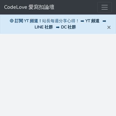
CodeLove 愛寫扣論壇
🔴
訂閱 YT 頻道！
站長每週分享心得！ ➡️
YT 頻道
➡️
×
LINE 社群
➡️
DC 社群