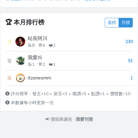
🏆
本月排行榜
週榜
月榜
站長阿川
🥇
230
📝8 💬4 ❤️2
我愛JS
🥈
51
📝1 💬2 ❤️1
🥉
itzonesmm
1
評分標準：發文×10 + 留言×3 + 獲讚×5 + 點讚×1 + 瀏覽數÷10
本數據每小時更新一次
📢
贊助商廣告
·
我要刊登