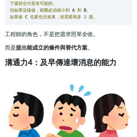
下週前交付是有可能的。
但如果這樣做，範圍必須縮小到
 A 
和
 B
。
如果連
 C 
也要包含進來，就需要再多
2
週。
工程師的角色，不是把需求照單全收。
而是
提出能成立的條件與替代方案
。
溝通力4：及早傳達壞消息的能力