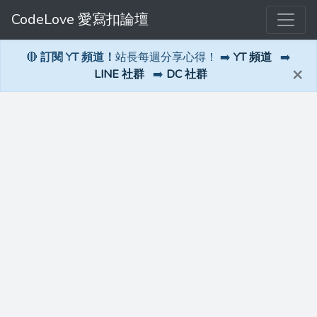
CodeLove 愛寫扣論壇
🔴
訂閱 YT 頻道！
站長每週分享心得！ ➡️
YT 頻道
➡️
×
LINE 社群
➡️
DC 社群