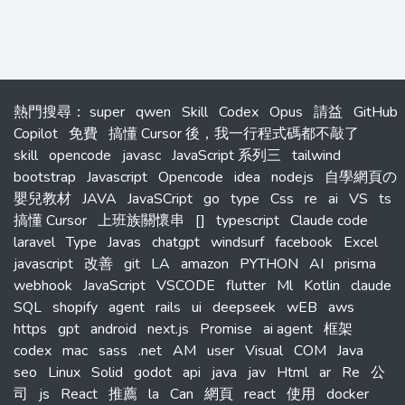
熱門搜尋
：
super
qwen
Skill
Codex
Opus
請益
GitHub
Copilot
免費
搞懂 Cursor 後，我一行程式碼都不敲了
skill
opencode
javasc
JavaScript 系列三
tailwind
bootstrap
Javascript
Opencode
idea
nodejs
自學網頁の
嬰兒教材
JAVA
JavaSCript
go
type
Css
re
ai
VS
ts
搞懂 Cursor
上班族關懷串
[]
typescript
Claude code
laravel
Type
Javas
chatgpt
windsurf
facebook
Excel
javascript
改善
git
LA
amazon
PYTHON
AI
prisma
webhook
JavaScript
VSCODE
flutter
Ml
Kotlin
claude
SQL
shopify
agent
rails
ui
deepseek
wEB
aws
https
gpt
android
next.js
Promise
ai agent
框架
codex
mac
sass
.net
AM
user
Visual
COM
Java
seo
Linux
Solid
godot
api
java
jav
Html
ar
Re
公
司
js
React
推薦
la
Can
網頁
react
使用
docker