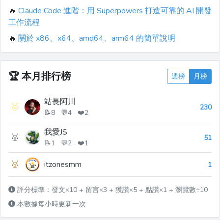
🔥
Claude Code 進階：用 Superpowers 打造可靠的 AI 開發
工作流程
🔥
關於 x86、x64、amd64、arm64 的簡單說明
🏆
本月排行榜
週榜
月榜
站長阿川
🥇
230
📝8 💬4 ❤️2
我愛JS
🥈
51
📝1 💬2 ❤️1
🥉
itzonesmm
1
評分標準：發文×10 + 留言×3 + 獲讚×5 + 點讚×1 + 瀏覽數÷10
本數據每小時更新一次