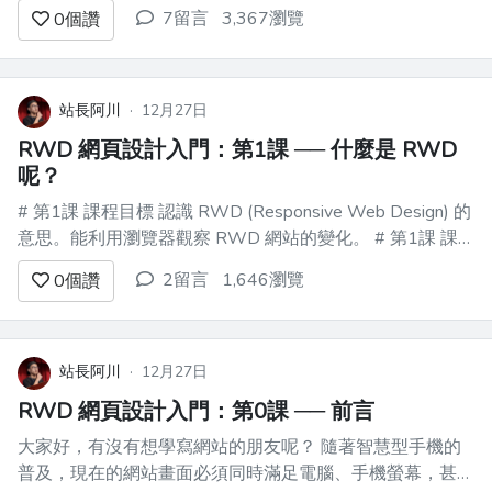
用 Bootstrap 的網格系統。 請參考這幾份教學： -
7留言
3,367瀏覽
0
個讚
https://www.w3schools.com/css/css_rwd_in...
站長阿川
·
12月27日
RWD 網頁設計入門：第1課 ── 什麼是 RWD
呢？
# 第1課 課程目標 認識 RWD (Responsive Web Design) 的
意思。能利用瀏覽器觀察 RWD 網站的變化。 # 第1課 課
程內容 RWD 全名 Responsive Web Design，是現在智慧
2留言
1,646瀏覽
0
個讚
型手機普及的年代，最廣泛被採用的設計方法之一。 乍聽
之...
站長阿川
·
12月27日
RWD 網頁設計入門：第0課 ── 前言
大家好，有沒有想學寫網站的朋友呢？ 隨著智慧型手機的
普及，現在的網站畫面必須同時滿足電腦、手機螢幕，甚至