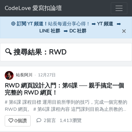
CodeLove 愛寫扣論壇
🔴
訂閱 YT 頻道！
站長每週分享心得！ ➡️
YT 頻道
➡️
×
LINE 社群
➡️
DC 社群
🔍 搜尋結果：RWD
站長阿川
·
12月27日
RWD 網頁設計入門：第6課 ── 親手搞定一個
完整的 RWD 網頁！
# 第6課 課程目標 運用目前所學到的技巧，完成一個完整的
RWD 網頁。 # 第6課 課程內容 這門課到目前為止所教的
技巧，只有運用 Bootstrap 快速、方便的做出網頁排版。
2留言
1,413瀏覽
0
個讚
我們並沒有深入去研究背後 css 原理以及太多進階 css 技
巧。 很棒的是，光是這些...