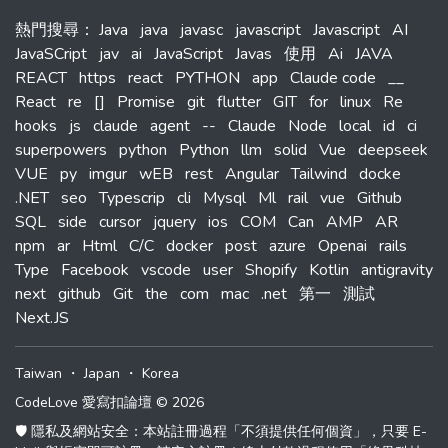
熱門搜尋
：
Java
java
javasc
javascript
Javascript
AI
JavaSCript
jav
ai
JavaScript
Javas
使用
Ai
JAVA
REACT
https
react
PYTHON
app
Claude code
__
React
re
[]
Promise
git
flutter
GIT
for
linux
Re
hooks
js
claude
agent
--
Claude
Node
local
id
ci
superpowers
python
Python
llm
solid
Vue
deepseek
VUE
py
imgur
wEB
rest
Angular
Tailwind
docke
.NET
seo
Typescrip
cli
Mysql
Ml
rail
vue
Github
SQL
side
cursor
jquery
ios
COM
Can
AMP
AR
npm
ar
Html
C/C
docker
post
azure
Openai
rails
Type
Facebook
vscode
user
Shopify
Kotlin
antigravity
next
github
Git
the
com
mac
.net
第一
測試
Next.JS
Taiwan
・
Japan
・
Korea
CodeLove 愛寫扣論壇 © 2026
🛡️ 隱私及網站安全：本站註冊過程「不須提供任何個資」，只要 E-