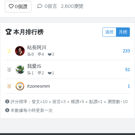
是平板電腦的需求。 要如何做出能在各種寬度的螢幕都 OK
0留言
2,800瀏覽
0
個讚
的網頁呢？ 聰明的設計師們發明了一種稱為「Responsive
Web Design」的畫面設計方法。 實作起來非...
🏆
本月排行榜
週榜
月榜
站長阿川
🥇
233
📝8 💬4 ❤️3
我愛JS
🥈
51
📝1 💬2 ❤️1
🥉
itzonesmm
1
評分標準：發文×10 + 留言×3 + 獲讚×5 + 點讚×1 + 瀏覽數÷10
本數據每小時更新一次