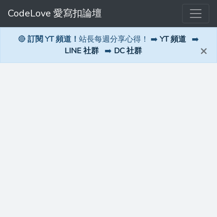
CodeLove 愛寫扣論壇
🔴
訂閱 YT 頻道！
站長每週分享心得！ ➡️
YT 頻道
➡️
×
LINE 社群
➡️
DC 社群