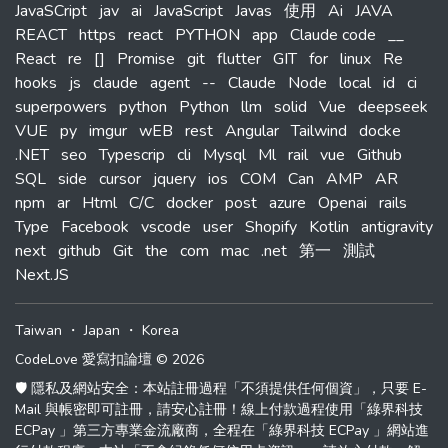
JavaSCript
jav
ai
JavaScript
Javas
使用
Ai
JAVA
REACT
https
react
PYTHON
app
Claude code
__
React
re
[]
Promise
git
flutter
GIT
for
linux
Re
hooks
js
claude
agent
--
Claude
Node
local
id
ci
superpowers
python
Python
llm
solid
Vue
deepseek
VUE
py
imgur
wEB
rest
Angular
Tailwind
docke
.NET
seo
Typescrip
cli
Mysql
Ml
rail
vue
Github
SQL
side
cursor
jquery
ios
COM
Can
AMP
AR
npm
ar
Html
C/C
docker
post
azure
Openai
rails
Type
Facebook
vscode
user
Shopify
Kotlin
antigravity
next
github
Git
the
com
mac
.net
第一
測試
Next.JS
Taiwan
・
Japan
・
Korea
CodeLove 愛寫扣論壇 © 2026
🛡️ 隱私及網站安全：本站註冊過程「不須提供任何個資」，只要 E-
Mail 與帳密即可註冊，請安心註冊！線上付款過程使用「綠界科技
ECPay 」第三方專業金流廠商，全程在「綠界科技 ECPay 」網站進