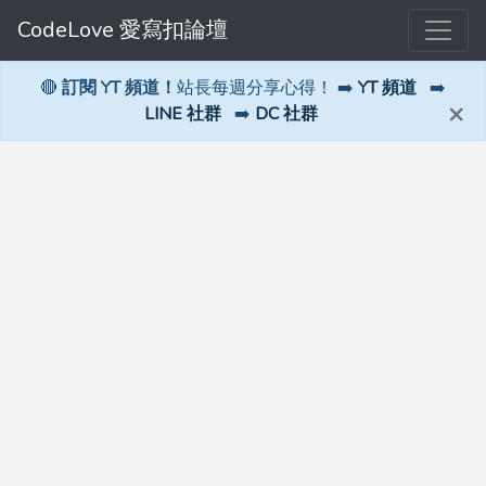
CodeLove 愛寫扣論壇
🔴
訂閱 YT 頻道！
站長每週分享心得！ ➡️
YT 頻道
➡️
×
LINE 社群
➡️
DC 社群