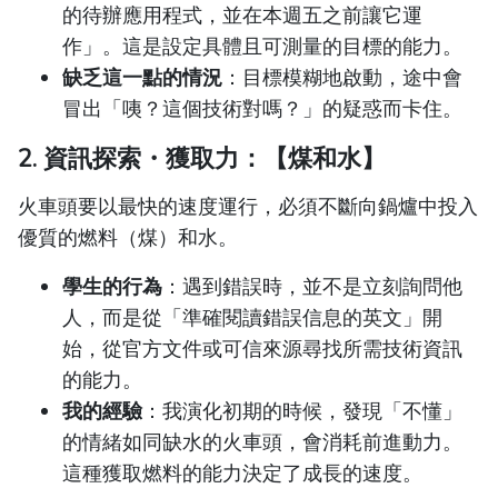
的待辦應用程式，並在本週五之前讓它運
作」。這是設定具體且可測量的目標的能力。
缺乏這一點的情況
：目標模糊地啟動，途中會
冒出「咦？這個技術對嗎？」的疑惑而卡住。
2. 資訊探索・獲取力：【煤和水】
火車頭要以最快的速度運行，必須不斷向鍋爐中投入
優質的燃料（煤）和水。
學生的行為
：遇到錯誤時，並不是立刻詢問他
人，而是從「準確閱讀錯誤信息的英文」開
始，從官方文件或可信來源尋找所需技術資訊
的能力。
我的經驗
：我演化初期的時候，發現「不懂」
的情緒如同缺水的火車頭，會消耗前進動力。
這種獲取燃料的能力決定了成長的速度。