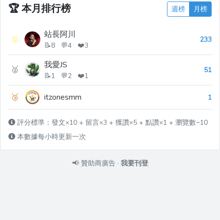
🏆
本月排行榜
週榜
月榜
站長阿川
🥇
233
📝8 💬4 ❤️3
我愛JS
🥈
51
📝1 💬2 ❤️1
🥉
itzonesmm
1
評分標準：發文×10 + 留言×3 + 獲讚×5 + 點讚×1 + 瀏覽數÷10
本數據每小時更新一次
📢
贊助商廣告
·
我要刊登