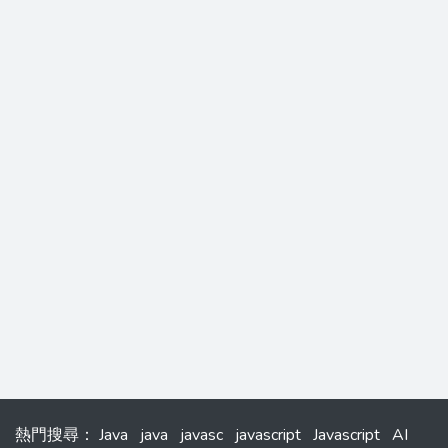
熱門搜尋
：
Java
java
javasc
javascript
Javascript
AI