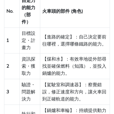
自走力
的能力
No.
火車頭的部件 (角色)
（部
件）
目標設
【進路的確定】：自己決定要前
1
定・計
往哪裡，選擇哪條鐵路的能力。
畫力
資訊探
【煤和水】：有效率地從外部尋
2
索・獲
找並確保燃料（知識），並投入
取力
鍋爐的能力。
驗證・
【駕駛室和調速器】：察覺錯
3
問題解
誤，修正速度和方向，讓火車回
決力
到正確軌道的能力。
【鍋爐和車輪】：持續提供動力