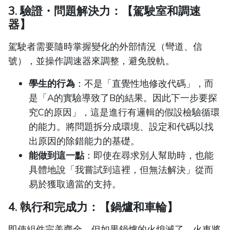
3. 驗證・問題解決力：【駕駛室和調速
器】
駕駛者需要隨時掌握變化的外部情況（彎道、信
號），並操作調速器來調整，避免脫軌。
學生的行為
：不是「直覺性地修改代碼」，而
是「A的實驗導致了B的結果。因此下一步要探
究C的原因」，這是進行有邏輯的假設檢驗循環
的能力。將問題拆分成環境、設定和代碼以找
出原因的除錯能力的基礎。
能做到這一點
：即使在尋求別人幫助時，也能
具體地說「我嘗試到這裡，但無法解決」從而
易於獲取適當的支持。
4. 執行和完成力：【鍋爐和車輪】
即使組件完美齊全，但如果鍋爐的火熄滅了，火車將