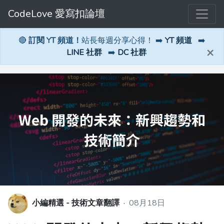
CodeLove 愛寫扣論壇
🔴
訂閱 YT 頻道！
站長每週分享心得！ ➡️
YT 頻道
➡️
×
LINE 社群
➡️
DC 社群
小編精選 - 技術文章翻譯
·
08月18日