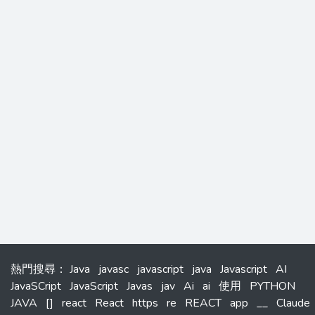
熱門搜尋
：
Java
javasc
javascript
java
Javascript
AI
JavaSCript
JavaScript
Javas
jav
Ai
ai
使用
PYTHON
JAVA
[]
react
React
https
re
REACT
app
__
Claude