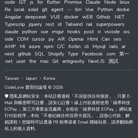
code
GIT
js
for
flutter
Promise
Claude
Node
linux
Re
local
solid
git
agent
--
llm
Vue
Python
docke
Angular
deepseek
VUE
docker
wEB
Github
.NET
Typescrip
jquery
rest
id
Tailwind
rail
superpowers
claude
python
vue
imgur
hooks
post
ci
vscode
ios
side
COM
cursor
py
AR
Openai
Html
Can
seo
AMP
Ml
azure
npm
C/C
Kotlin
cli
Mysql
rails
ar
next
github
SQL
Shopify
Type
Facebook
com
第一
.net
user
the
mac
Git
antigravity
Next.JS
測試
Taiwan
・
Japan
・
Korea
CodeLove 愛寫扣論壇 © 2026
🛡️ 隱私及網站安全：本站註冊過程「不須提供任何個資」，只要 E-
Mail 與帳密即可註冊，請安心註冊！線上付款過程使用「綠界科技
ECPay 」第三方專業金流廠商，全程在「綠界科技 ECPay 」網站進
行付款程序，本站「不會紀錄任何信用卡資訊」，請放心付款、解
鎖課程！您隨時可以透過 FB 粉專或者 Email 聯絡站長，請求刪除網
站上的個人資料。