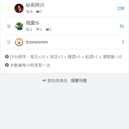
站長阿川
🥇
238
📝8 ❤️3
我愛JS
🥈
51
📝1 💬2 ❤️1
🥉
itzonesmm
1
評分標準：發文×10 + 留言×3 + 獲讚×5 + 點讚×1 + 瀏覽數÷10
本數據每小時更新一次
📢
贊助商廣告
·
我要刊登