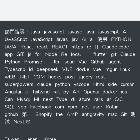
熱門搜尋
：
Java
javascript
javasc
java
Javascript
AI
JavaSCript
JavaScript
Javas
jav
Ai
ai
使用
PYTHON
JAVA
React
react
REACT
https
re
[]
Claude code
app
GIT
js
for
Node
Re
local
__
flutter
git
Claude
Python
Promise
--
llm
solid
Vue
Github
agent
Typescrip
id
deepseek
VUE
docke
vue
imgur
linux
wEB
.NET
COM
hooks
post
jquery
rest
superpowers
claude
python
vscode
Html
side
cursor
Angular
ci
Tailwind
rail
py
AR
Openai
docker
ios
Can
Mysql
Ml
next
Type
cli
azure
rails
ar
C/C
SQL
seo
Facebook
com
npm
.net
user
Kotlin
github
第一
Shopify
the
AMP
antigravity
mac
Git
測
試
Next.JS
Taiwan
・
Japan
・
Korea