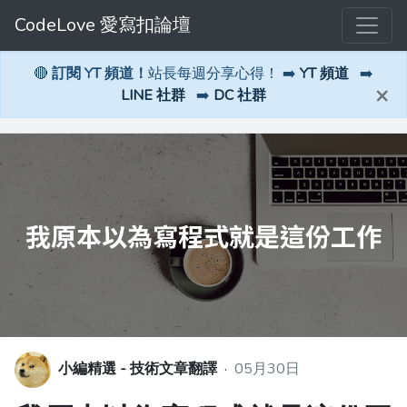
CodeLove 愛寫扣論壇
🔴
訂閱 YT 頻道！
站長每週分享心得！ ➡️
YT 頻道
➡️
×
LINE 社群
➡️
DC 社群
小編精選 - 技術文章翻譯
·
05月30日