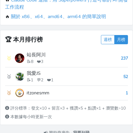
🔥
Claude Code 進階：用 Superpowers 打造可靠的 AI 開發
工作流程
🔥
關於 x86、x64、amd64、arm64 的簡單說明
🏆
本月排行榜
週榜
月榜
站長阿川
🥇
237
📝8 ❤️3
我愛JS
🥈
52
📝1 💬2 ❤️1
🥉
itzonesmm
1
評分標準：發文×10 + 留言×3 + 獲讚×5 + 點讚×1 + 瀏覽數÷10
本數據每小時更新一次
📢
贊助商廣告
·
我要刊登