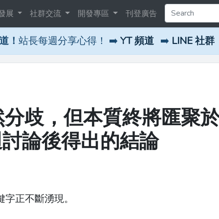
發展
社群交流
開發專區
刊登廣告
頻道！
站長每週分享心得！ ➡️
YT 頻道
➡️
LINE 社群
雖然分歧，但本質終將匯聚
週討論後得出的結論
關鍵字正不斷湧現。