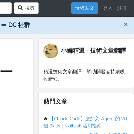
搜尋
發佈貼文
登入
註冊
×
➡️
DC 社群
小編精選 - 技術文章翻譯
於一
精選技術文章翻譯，幫助開發者持續吸
收新知。
熱門文章
🔥
【Claude Code】應加入 Agent 的 20
個 Skills｜skills.sh 活用指南