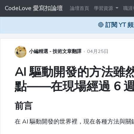
CodeLove 愛寫扣論壇
論壇首頁
學習資源
職涯
🔴
訂閱 YT 
小編精選 - 技術文章翻譯
·
04月25日
AI 驅動開發的方法
點——在現場經過 6 
前言
在 AI 驅動開發的世界裡，現在各種方法與