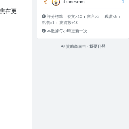
🥉
itzonesmm
1
聚焦在更
評分標準：發文×10 + 留言×3 + 獲讚×5 +
點讚×1 + 瀏覽數÷10
本數據每小時更新一次
📢
贊助商廣告
·
我要刊登