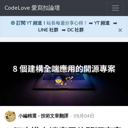
CodeLove 愛寫扣論壇
🔴
訂閱 YT 頻道！
站長每週分享心得！ ➡️
YT 頻道
➡️
×
LINE 社群
➡️
DC 社群
小編精選 - 技術文章翻譯
·
05月04日