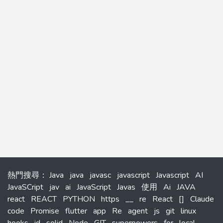
熱門搜尋
：
Java
java
javasc
javascript
Javascript
AI
JavaSCript
jav
ai
JavaScript
Javas
使用
Ai
JAVA
react
REACT
PYTHON
https
__
re
React
[]
Claude
code
Promise
flutter
app
Re
agent
js
git
linux