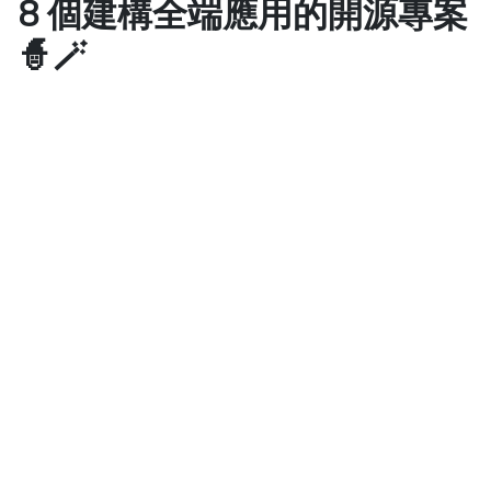
8 個建構全端應用的開源專案
🧙🪄