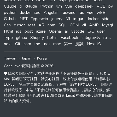
hooks
id
solid
Node
GIT
superpowers
for
local
--
Claude
ci
claude
Python
llm
Vue
deepseek
VUE
py
python
docke
seo
Angular
Tailwind
rail
vue
wEB
Github
.NET
Typescrip
jquery
Ml
imgur
docker
side
Can
cursor
rest
AR
npm
SQL
COM
cli
AMP
Mysql
Html
ios
post
azure
Openai
ar
vscode
C/C
user
Type
github
Shopify
Kotlin
Facebook
antigravity
rails
next
Git
com
the
.net
mac
第一
測試
Next.JS
Taiwan
・
Japan
・
Korea
CodeLove 愛寫扣論壇 © 2026
🛡️ 隱私及網站安全：本站註冊過程「不須提供任何個資」，只要 E-
Mail 與帳密即可註冊，請安心註冊！線上付款過程使用「綠界科技
ECPay 」第三方專業金流廠商，全程在「綠界科技 ECPay 」網站進
行付款程序，本站「不會紀錄任何信用卡資訊」，請放心付款、解
鎖課程！您隨時可以透過 FB 粉專或者 Email 聯絡站長，請求刪除網
站上的個人資料。