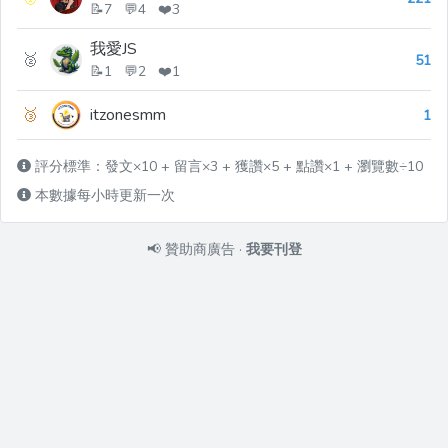
📝7 💬4 ❤️3
我愛JS
🥈
51
📝1 💬2 ❤️1
🥉
itzonesmm
1
評分標準：發文×10 + 留言×3 + 獲讚×5 + 點讚×1 + 瀏覽數÷10
本數據每小時更新一次
📢
贊助商廣告
·
我要刊登