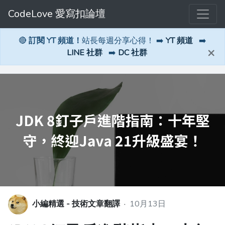
CodeLove 愛寫扣論壇
🔴
訂閱 YT 頻道！
站長每週分享心得！ ➡️
YT 頻道
➡️
×
LINE 社群
➡️
DC 社群
小編精選 - 技術文章翻譯
·
10月13日