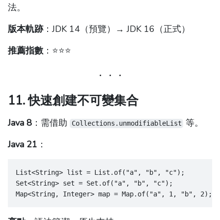
法。
版本軌跡
：JDK 14（預覽）→ JDK 16（正式）
推薦指數
：⭐️⭐️⭐️
11. 快速創建不可變集合
Java 8
：需借助
等。
Collections.unmodifiableList
Java 21
：
List<String> list = List.of("a", "b", "c");
Set<String> set = Set.of("a", "b", "c");
Map<String, Integer> map = Map.of("a", 1, "b", 2);