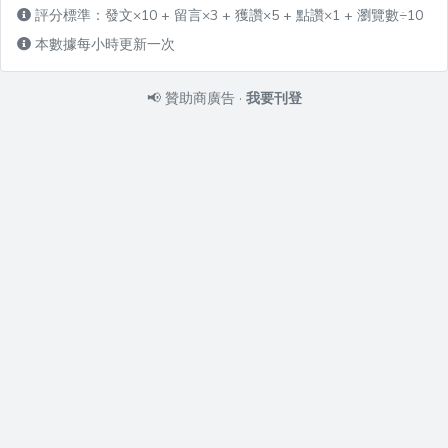
評分標準：發文×10 + 留言×3 + 獲讚×5 + 點讚×1 + 瀏覽數÷10
本數據每小時更新一次
📢
贊助商廣告
·
我要刊登