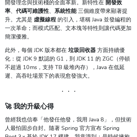
開發理念與技術棧的全面革新。新特性在
開發效
率
、
代碼可維護性
、
系統性能
三個維度帶來顯著提
升。尤其是
虛擬線程
的引入，堪稱 Java 並發編程的
一次革命；而模式匹配、文本塊等特性則讓代碼更加
簡潔優雅。
此外，每個 JDK 版本都在
垃圾回收器
方面持續優
化：從 JDK 9 默認的 G1，到 JDK 11 的 ZGC（停頓
不超過 10ms，支持 TB 級堆內存），Java 在低延
遲、高吞吐場景下的表現愈發強大。
🚀 我的升級心得
曾經我也信奉「他發任他發，我用 Java 8」，但技術
人最怕固步自封。隨著 Spring 官方宣布 Spring
Boot 3.x 基於 JDK 17 構建，我意識到：是時候擁抱