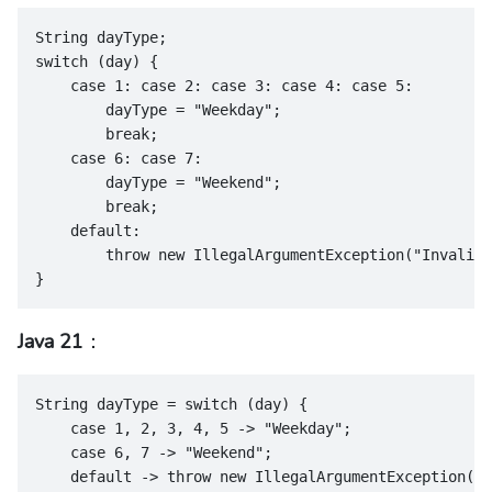
String dayType;
switch (day) {
    case 1: case 2: case 3: case 4: case 5:
        dayType = "Weekday";
        break;
    case 6: case 7:
        dayType = "Weekend";
        break;
    default:
        throw new IllegalArgumentException("Invalid 
}
Java 21
：
String dayType = switch (day) {
    case 1, 2, 3, 4, 5 -> "Weekday";
    case 6, 7 -> "Weekend";
    default -> throw new IllegalArgumentException("I