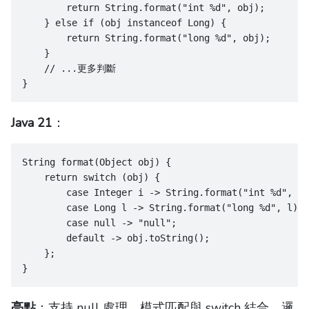
        return String.format("int %d", obj);
    } else if (obj instanceof Long) {
        return String.format("long %d", obj);
    }
    // ...更多判斷
}
Java 21
：
String format(Object obj) {
    return switch (obj) {
        case Integer i -> String.format("int %d", i)
        case Long l -> String.format("long %d", l);
        case null -> "null";
        default -> obj.toString();
    };
}
亮點
：支持 null 處理、模式匹配與 switch 結合，邏