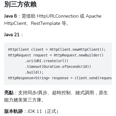
別三方依賴
Java 8
：需借助 HttpURLConnection 或 Apache
HttpClient、RestTemplate 等。
Java 21
：
HttpClient client = HttpClient.newHttpClient();
HttpRequest request = HttpRequest.newBuilder()
        .uri(URI.create(url))
        .timeout(Duration.ofSeconds(10))
        .build();
HttpResponse<String> response = client.send(request,
亮點
：支持同步/異步、超時控制、鏈式調用，原生
能力媲美第三方庫。
版本軌跡
：JDK 11（正式）