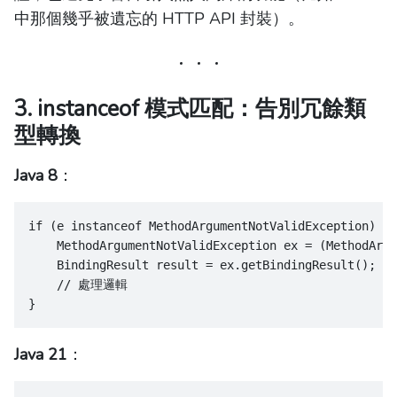
中那個幾乎被遺忘的 HTTP API 封裝）。
3. instanceof 模式匹配：告別冗餘類
型轉換
Java 8
：
if (e instanceof MethodArgumentNotValidException) {
    MethodArgumentNotValidException ex = (MethodArgu
    BindingResult result = ex.getBindingResult();
    // 處理邏輯
}
Java 21
：