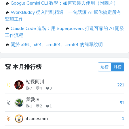
🔥
Google Gemini CLI 教學：如何安裝與使用（附圖片）
🔥
WorkBuddy 從入門到精通：一句話讓 AI 幫你搞定所有
繁瑣工作
🔥
Claude Code 進階：用 Superpowers 打造可靠的 AI 開發
工作流程
🔥
關於 x86、x64、amd64、arm64 的簡單說明
🏆
本月排行榜
週榜
月榜
站長阿川
🥇
221
📝7 💬4 ❤️3
我愛JS
🥈
51
📝1 💬2 ❤️1
🥉
itzonesmm
1