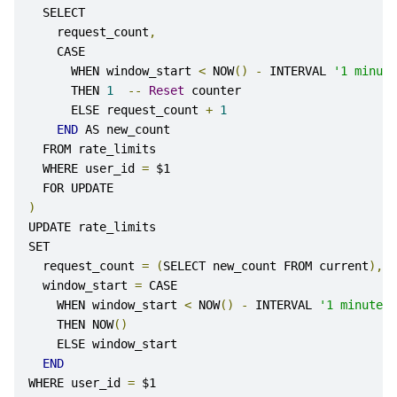
  SELECT 
    request_count
,
    CASE 
      WHEN window_start 
<
 NOW
()
-
 INTERVAL 
'1 minute
      THEN 
1
--
Reset
 counter
      ELSE request_count 
+
1
END
 AS new_count
  FROM rate_limits
  WHERE user_id 
=
 $1
  FOR UPDATE
)
UPDATE rate_limits
SET 
  request_count 
=
(
SELECT new_count FROM current
),
  window_start 
=
 CASE
    WHEN window_start 
<
 NOW
()
-
 INTERVAL 
'1 minute'
    THEN NOW
()
    ELSE window_start
END
WHERE user_id 
=
 $1