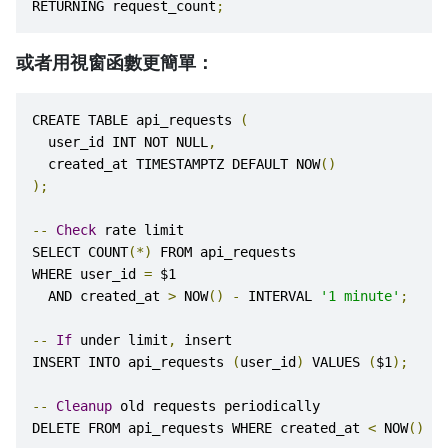
RETURNING request_count
;
或者用視窗函數更簡單：
CREATE TABLE api_requests 
(
  user_id INT NOT NULL
,
  created_at TIMESTAMPTZ DEFAULT NOW
()
);
--
Check
 rate limit
SELECT COUNT
(*)
 FROM api_requests
WHERE user_id 
=
 $1
  AND created_at 
>
 NOW
()
-
 INTERVAL 
'1 minute'
;
--
If
 under limit
,
 insert
INSERT INTO api_requests 
(
user_id
)
 VALUES 
(
$1
);
--
Cleanup
 old requests periodically
DELETE FROM api_requests WHERE created_at 
<
 NOW
()
-
 