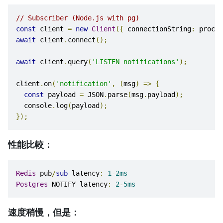
// Subscriber (Node.js with pg)
const
 client 
=
new
Client
({
 connectionString
:
 proces
await
 client
.
connect
();
await
 client
.
query
(
'LISTEN notifications'
);
client
.
on
(
'notification'
,
(
msg
)
=>
{
const
 payload 
=
 JSON
.
parse
(
msg
.
payload
);
  console
.
log
(
payload
);
});
性能比較：
Redis
 pub
/
sub
 latency
:
1
-
2ms
Postgres
 NOTIFY latency
:
2
-
5ms
速度稍慢，但是：