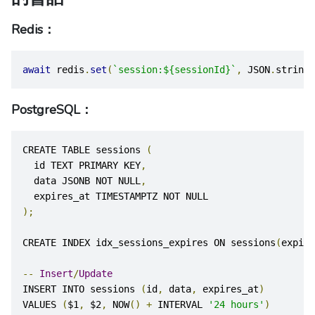
Redis：
await
 redis
.
set
(
`session:${sessionId}`
,
 JSON
.
stringi
PostgreSQL：
CREATE TABLE sessions 
(
  id TEXT PRIMARY KEY
,
  data JSONB NOT NULL
,
  expires_at TIMESTAMPTZ NOT NULL
);
CREATE INDEX idx_sessions_expires ON sessions
(
expire
--
Insert
/
Update
INSERT INTO sessions 
(
id
,
 data
,
 expires_at
)
VALUES 
(
$1
,
 $2
,
 NOW
()
+
 INTERVAL 
'24 hours'
)