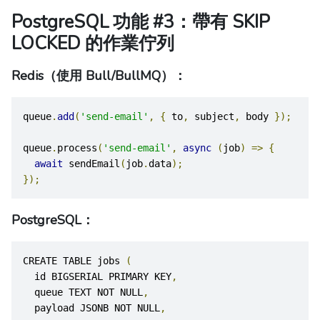
PostgreSQL 功能 #3：帶有 SKIP
LOCKED 的作業佇列
Redis（使用 Bull/BullMQ）：
queue
.
add
(
'send-email'
,
{
 to
,
 subject
,
 body 
});
queue
.
process
(
'send-email'
,
async
(
job
)
=>
{
await
 sendEmail
(
job
.
data
);
});
PostgreSQL：
CREATE TABLE jobs 
(
  id BIGSERIAL PRIMARY KEY
,
  queue TEXT NOT NULL
,
  payload JSONB NOT NULL
,