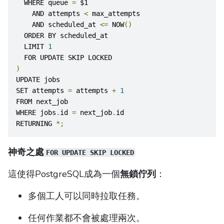
  WHERE queue 
=
 $1
    AND attempts 
<
 max_attempts
    AND scheduled_at 
<=
 NOW
()
  ORDER BY scheduled_at
  LIMIT 
1
  FOR UPDATE SKIP LOCKED
)
UPDATE jobs
SET attempts 
=
 attempts 
+
1
FROM next_job
WHERE jobs
.
id 
=
 next_job
.
id
RETURNING 
*;
神奇之處
FOR UPDATE SKIP LOCKED
這使得PostgreSQL成為一個
無鎖佇列
：
多個工人可以同時拉取任務。
任何作業都不會被處理兩次。