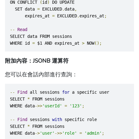
ON CONFLICT 
(
id
)
 DO UPDATE
  SET data 
=
 EXCLUDED
.
data
,
      expires_at 
=
 EXCLUDED
.
expires_at
;
--
Read
SELECT data FROM sessions
WHERE id 
=
 $1 AND expires_at 
>
 NOW
();
附加內容：JSONB 運算符
您可以在會話內部進行查詢：
--
Find
 all sessions 
for
 a specific user
SELECT 
*
 FROM sessions
WHERE data
->>
'userId'
=
'123'
;
--
Find
 sessions 
with
 specific role
SELECT 
*
 FROM sessions
WHERE data
->
'user'
->>
'role'
=
'admin'
;