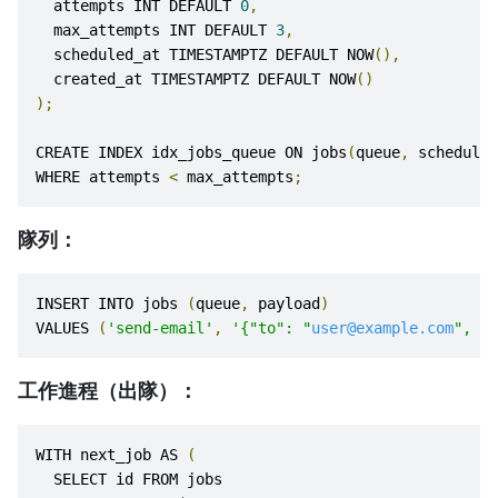
  attempts INT DEFAULT 
0
,
  max_attempts INT DEFAULT 
3
,
  scheduled_at TIMESTAMPTZ DEFAULT NOW
(),
  created_at TIMESTAMPTZ DEFAULT NOW
()
);
CREATE INDEX idx_jobs_queue ON jobs
(
queue
,
 scheduled
WHERE attempts 
<
 max_attempts
;
隊列：
INSERT INTO jobs 
(
queue
,
 payload
)
VALUES 
(
'send-email'
,
'{"to": "
user@example.com
", "s
工作進程（出隊）：
WITH next_job AS 
(
  SELECT id FROM jobs