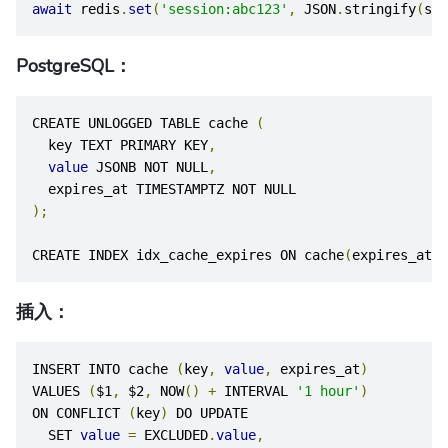
await
 redis
.
set
(
'session:abc123'
,
 JSON
.
stringify
(
ses
PostgreSQL：
CREATE UNLOGGED TABLE cache 
(
  key TEXT PRIMARY KEY
,
value
 JSONB NOT NULL
,
  expires_at TIMESTAMPTZ NOT NULL
);
CREATE INDEX idx_cache_expires ON cache
(
expires_at
);
插入：
INSERT INTO cache 
(
key
,
value
,
 expires_at
)
VALUES 
(
$1
,
 $2
,
 NOW
()
+
 INTERVAL 
'1 hour'
)
ON CONFLICT 
(
key
)
 DO UPDATE
  SET 
value
=
 EXCLUDED
.
value
,