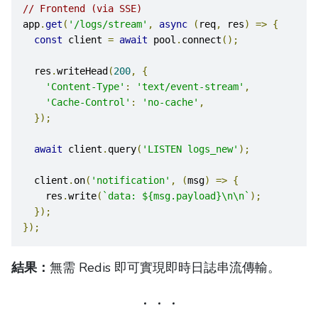
// Frontend (via SSE)
app
.
get
(
'/logs/stream'
,
async
(
req
,
 res
)
=>
{
const
 client 
=
await
 pool
.
connect
();
  res
.
writeHead
(
200
,
{
'Content-Type'
:
'text/event-stream'
,
'Cache-Control'
:
'no-cache'
,
});
await
 client
.
query
(
'LISTEN logs_new'
);
  client
.
on
(
'notification'
,
(
msg
)
=>
{
    res
.
write
(
`data: ${msg.payload}\n\n`
);
});
});
結果：
無需 Redis 即可實現即時日誌串流傳輸。