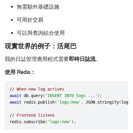
無需額外基礎設施
可用於交易
可以與查詢結合使用
現實世界的例子：活尾巴
我的日誌管理應用程式需要
即時日誌流
。
使用 Redis：
// When new log arrives
await
 db
.
query
(
'INSERT INTO logs ...'
);
await
 redis
.
publish
(
'logs:new'
,
 JSON
.
stringify
(
log
))
// Frontend listens
redis
.
subscribe
(
'logs:new'
);