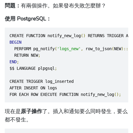
問題：
有兩個操作。如果發布失敗怎麼辦？
使用 PostgreSQL：
CREATE FUNCTION notify_new_log
()
 RETURNS TRIGGER AS 
BEGIN
  PERFORM pg_notify
(
'logs_new'
,
 row_to_json
(
NEW
)::
te
  RETURN NEW
;
END
;
$$ LANGUAGE plpgsql
;
CREATE TRIGGER log_inserted
AFTER INSERT ON logs
FOR EACH ROW EXECUTE FUNCTION notify_new_log
();
現在是
原子操作
了。插入和通知要么同時發生，要么
都不發生。