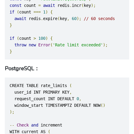
const
 count 
=
await
 redis
.
incr
(
key
);
if
(
count 
===
1
)
{
await
 redis
.
expire
(
key
,
60
);
// 60 seconds
}
if
(
count 
>
100
)
{
throw
new
Error
(
'Rate limit exceeded'
);
}
PostgreSQL：
CREATE TABLE rate_limits 
(
  user_id INT PRIMARY KEY
,
  request_count INT DEFAULT 
0
,
  window_start TIMESTAMPTZ DEFAULT NOW
()
);
--
Check
and
 increment
WITH current AS 
(