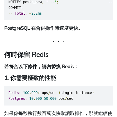
NOTIFY posts_new
,
'...'
;
--
0
COMMIT
;
--
Total
:
~
2.2ms
PostgreSQL 在合併操作時速度更快。
何時保留 Redis
若符合以下條件，請勿替換 Redis：
1. 你需要極致的性能
Redis
:
100
,
000
+
 ops
/
sec 
(
single instance
)
Postgres
:
10
,
000
-
50
,
000
 ops
/
sec
如果你每秒執行數百萬次快取讀取操作，那就繼續使