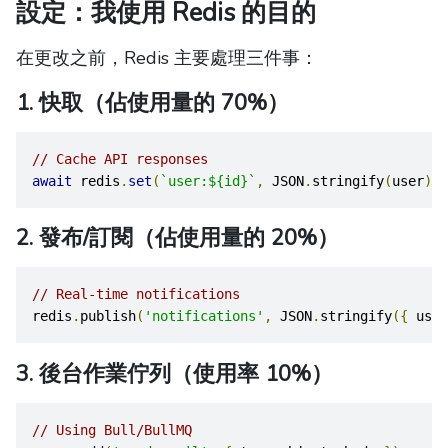
設定：我使用 Redis 的目的
在更改之前，Redis 主要處理三件事：
1. 快取（佔使用量的 70%）
// Cache API responses
await
 redis
.
set
(
`user:${id}`
,
 JSON
.
stringify
(
user
),
2. 發布/訂閱（佔使用量的 20%）
// Real-time notifications
redis
.
publish
(
'notifications'
,
 JSON
.
stringify
({
 user
3. 後台作業佇列（使用率 10%）
// Using Bull/BullMQ