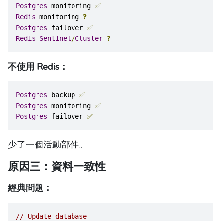
Postgres
 monitoring 
✅
Redis
 monitoring 
❓
Postgres
 failover 
✅
Redis
Sentinel
/
Cluster
❓
不使用 Redis：
Postgres
 backup 
✅
Postgres
 monitoring 
✅
Postgres
 failover 
✅
少了一個活動部件。
原因三：資料一致性
經典問題：
// Update database