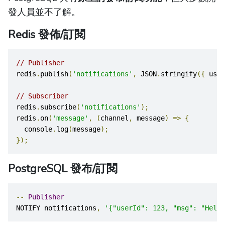
發人員並不了解。
Redis 發佈/訂閱
// Publisher
redis
.
publish
(
'notifications'
,
 JSON
.
stringify
({
 user
// Subscriber
redis
.
subscribe
(
'notifications'
);
redis
.
on
(
'message'
,
(
channel
,
 message
)
=>
{
  console
.
log
(
message
);
});
PostgreSQL 發布/訂閱
--
Publisher
NOTIFY notifications
,
'{"userId": 123, "msg": "Hello