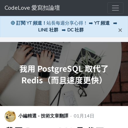
CodeLove 愛寫扣論壇
🔴
訂閱 YT 頻道！
站長每週分享心得！ ➡️
YT 頻道
➡️
×
LINE 社群
➡️
DC 社群
小編精選 - 技術文章翻譯
·
01月14日