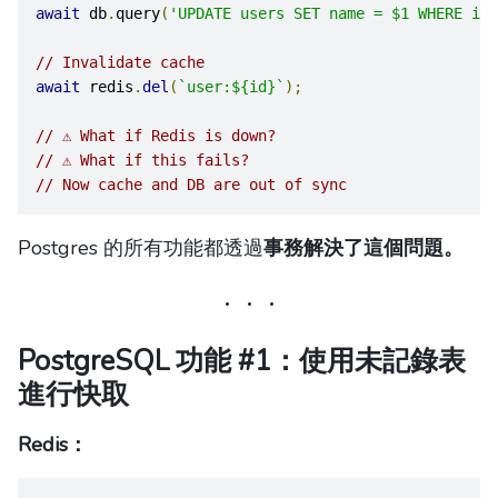
await
 db
.
query
(
'UPDATE users SET name = $1 WHERE id 
// Invalidate cache
await
 redis
.
del
(
`user:${id}`
);
// ⚠️ What if Redis is down?
// ⚠️ What if this fails?
// Now cache and DB are out of sync
Postgres 的所有功能都透過
事務解決了這個問題。
PostgreSQL 功能 #1：使用未記錄表
進行快取
Redis：