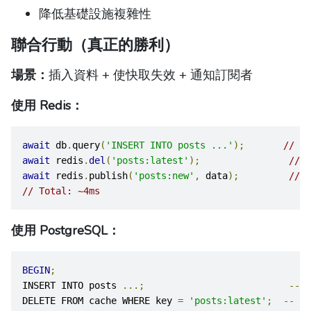
降低基礎設施複雜性
聯合行動（真正的勝利）
場景：
插入資料 + 使快取失效 + 通知訂閱者
使用 Redis：
await
 db
.
query
(
'INSERT INTO posts ...'
);
// 2m
await
 redis
.
del
(
'posts:latest'
);
// 1
await
 redis
.
publish
(
'posts:new'
,
 data
);
// 1
// Total: ~4ms
使用 PostgreSQL：
BEGIN
;
INSERT INTO posts 
...;
--
2
DELETE FROM cache WHERE key 
=
'posts:latest'
;
--
0.