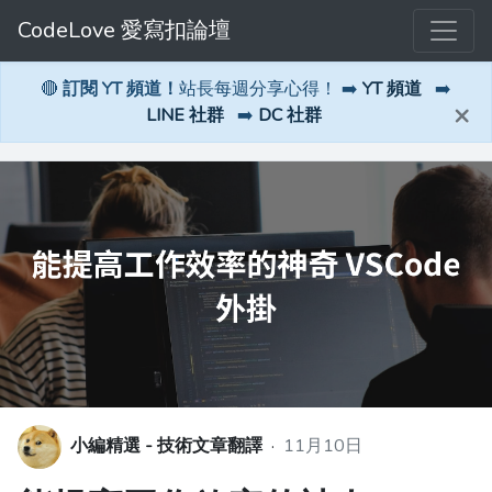
CodeLove 愛寫扣論壇
🔴
訂閱 YT 頻道！
站長每週分享心得！ ➡️
YT 頻道
➡️
×
LINE 社群
➡️
DC 社群
小編精選 - 技術文章翻譯
·
11月10日