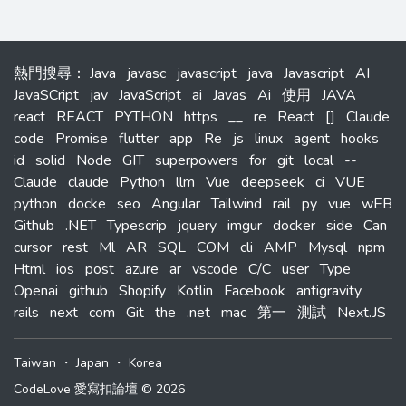
熱門搜尋
：
Java
javasc
javascript
java
Javascript
AI
JavaSCript
jav
JavaScript
ai
Javas
Ai
使用
JAVA
react
REACT
PYTHON
https
__
re
React
[]
Claude
code
Promise
flutter
app
Re
js
linux
agent
hooks
id
solid
Node
GIT
superpowers
for
git
local
--
Claude
claude
Python
llm
Vue
deepseek
ci
VUE
python
docke
seo
Angular
Tailwind
rail
py
vue
wEB
Github
.NET
Typescrip
jquery
imgur
docker
side
Can
cursor
rest
Ml
AR
SQL
COM
cli
AMP
Mysql
npm
Html
ios
post
azure
ar
vscode
C/C
user
Type
Openai
github
Shopify
Kotlin
Facebook
antigravity
rails
next
com
Git
the
.net
mac
第一
測試
Next.JS
Taiwan
・
Japan
・
Korea
CodeLove 愛寫扣論壇 © 2026