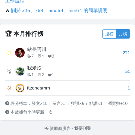
工作流程
🔥
關於 x86、x64、amd64、arm64 的簡單說明
🏆
本月排行榜
週榜
月榜
站長阿川
🥇
221
📝7 💬4 ❤️3
我愛JS
🥈
51
📝1 💬2 ❤️1
🥉
itzonesmm
1
評分標準：發文×10 + 留言×3 + 獲讚×5 + 點讚×1 + 瀏覽數÷10
本數據每小時更新一次
📢
贊助商廣告
·
我要刊登