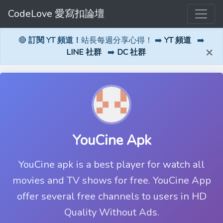
CodeLove 愛寫扣論壇
🔴
訂閱 YT 頻道！
站長每週分享心得！ ➡️
YT 頻道
➡️
×
LINE 社群
➡️
DC 社群
YouCine Apk
YouCine apk is a best player for watch all
movies and TV shows for free. YouCine App
offer several free channels to users in HD
Quality Without Ads.