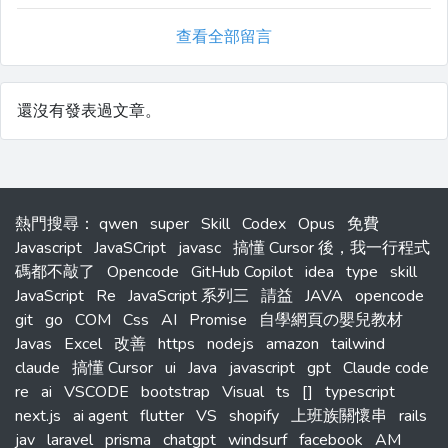
查看全部留言
還沒有發表過文章。
熱門搜尋
：
qwen
super
Skill
Codex
Opus
免費
Javascript
JavaSCript
javasc
搞懂 Cursor 後，我一行程式
碼都不敲了
Opencode
GitHub Copilot
idea
type
skill
JavaScript
Re
JavaScript 系列三
請益
JAVA
opencode
git
go
COM
Css
AI
Promise
自學網頁の嬰兒教材
Javas
Excel
改善
https
nodejs
amazon
tailwind
claude
搞懂 Cursor
ui
Java
javascript
gpt
Claude code
re
ai
VSCODE
bootstrap
Visual
ts
[]
typescript
next.js
ai agent
flutter
VS
shopify
上班族關懷串
rails
jav
laravel
prisma
chatgpt
windsurf
facebook
AM