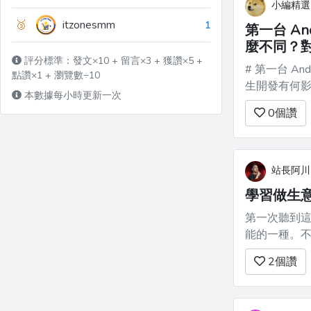
小編精選
🥉
itzonesmm
1
第一台 And
麼不同？
評分標準：發文×10 + 留言×3 + 獲讚×5 +
# 第一台 And
點讚×1 + 瀏覽數÷10
生開發有何影響？ 近日三星推出了首款 Galaxy X
本數據每小時更新一次
於 Android
0
個讚
站長阿川
學習做生
第一次聽到這個
能的一種。不斷練習
有意思，但同時也覺
2
個讚
苦練七年十年