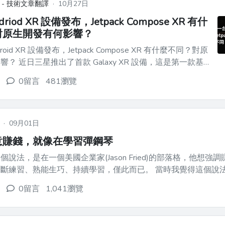
 - 技術文章翻譯
·
10月27日
riod XR 設備發布，Jetpack Compose XR 有什
對原生開發有何影響？
roid XR 設備發布，Jetpack Compose XR 有什麼不同？對原
R 設備，這是第一款基
 XR 的 Android 設備，而 Android XR 是為下一代耳機和眼鏡推
0留言
481瀏覽
出的新操作系統。 ![...
·
09月01日
意賺錢，就像在學習彈鋼琴
說法，是在一個美國企業家(Jason Fried)的部落格，他想強
、熟能生巧、持續學習，僅此而已。 當時我覺得這個說法很新鮮，很
得這個比喻未免誇飾的太嚴重了。 那些彈鋼琴到專業等級的人，動輒
0留言
1,041瀏覽
起跳。學習在網路上做生...