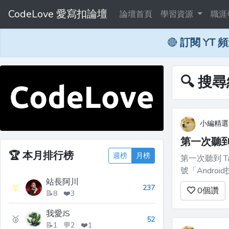
CodeLove 愛寫扣論壇
論壇首頁
學習資源
職涯
🔴
訂閱 YT 
🔍 搜
小編精選
第一次聽到
🏆
本月排行榜
週榜
月榜
第一次聽到 Taur
號「Android技術圈」
站長阿川
(https://link
🥇
237
0
個讚
📝8 ❤️3
我愛JS
🥈
52
📝1 💬2 ❤️1