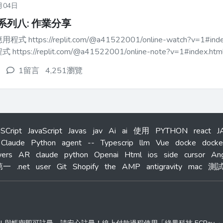
月04日
ipt系列八: 作業分享
https://replit.com/@a41522001/online-watch?v=1#index.h
ps://replit.com/@a41522001/online-note?v=1#index.html 第三課 分
1留言
4,251瀏覽
aSCript
JavaScript
Javas
jav
Ai
ai
使用
PYTHON
react
J
Claude
Python
agent
--
Typescrip
llm
Vue
docke
docke
ers
AR
claude
python
Openai
Html
ios
side
cursor
Ang
第一
.net
user
Git
Shopify
the
AMP
antigravity
mac
測