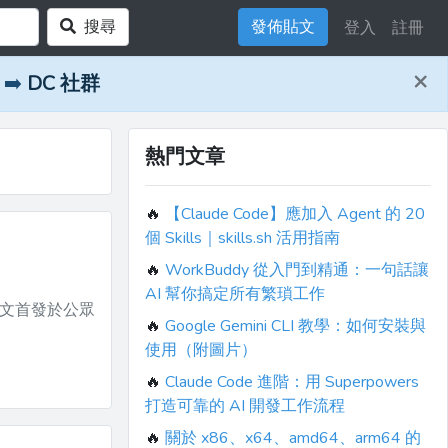
搜尋
發佈貼文
登入
註冊
×
➡️
DC 社群
熱門文章
🔥
【Claude Code】應加入 Agent 的 20
個 Skills｜skills.sh 活用指南
🔥
WorkBuddy 從入門到精通：一句話讓
AI 幫你搞定所有繁瑣工作
🔥
Google Gemini CLI 教學：如何安裝與
使用（附圖片）
🔥
Claude Code 進階：用 Superpowers
打造可靠的 AI 開發工作流程
🔥
關於 x86、x64、amd64、arm64 的