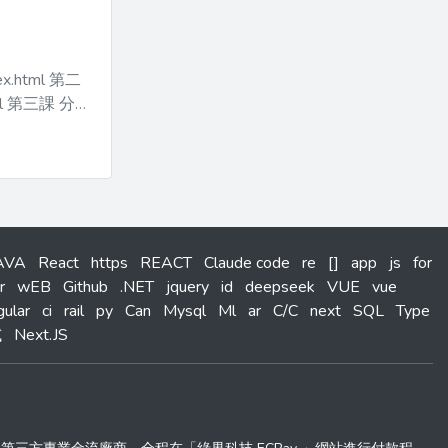
tml 第二
帳
AVA
React
https
REACT
Claude code
re
[]
app
js
for
r
wEB
Github
.NET
jquery
id
deepseek
VUE
vue
ular
ci
rail
py
Can
Mysql
Ml
ar
C/C
next
SQL
Type
試
Next.JS