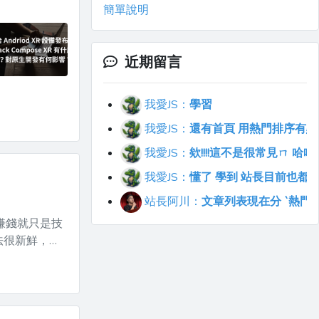
簡單說明
近期留言
我愛JS：
學習
我愛JS：
還有首頁 用熱門排序有點不符合直覺
我愛JS：
欸!!!!這不是很常見ㄇ 
我愛JS：
懂了 學到 站長目前也都
站長阿川：
文章列表現在分 `熱門`
調賺錢就只是技