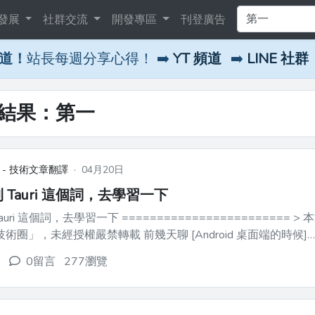
發展
社群交流
開發專區
刊登廣告
頻道！
站長每週分享心得！ ➡️
YT 頻道
➡️
LINE 社群
尋結果：第一
 - 技術文章翻譯
·
04月20日
 Tauri 這個詞，去學習一下
i 這個詞，去學習一下 ======================== > 本文首發於公眾
，未經授權嚴禁轉載 前幾天聊 [Android 桌面端的時候]
.juejin.cn?target=https%3A%2F%...
0留言
277瀏覽