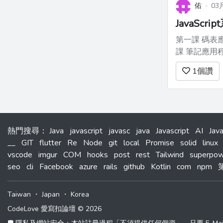
佑
·
03
JavaScr
第一課 碼表應用程式 
課 筆記應用程式 htt
應...
1
個讚
熱門搜尋
：
Java
javascript
javasc
java
Javascript
AI
Jav
__
GIT
flutter
Re
Node
git
local
Promise
solid
linux
vscode
imgur
COM
hooks
post
rest
Tailwind
superpow
seo
cli
Facebook
azure
rails
github
Kotlin
com
npm
Taiwan
・
Japan
・
Korea
CodeLove 愛寫扣論壇 © 2026