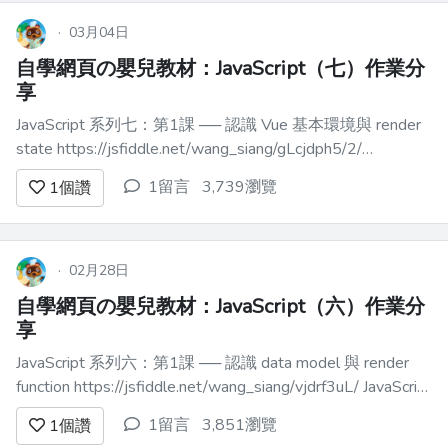
想想`switch`語句——但要更好。模式匹
配受到 Has...
·
03月04日
自學網頁の嬰兒教材：JavaScript（七）作業分
享
JavaScript 系列七：第1課 ── 認識 Vue 基本環境與 render
state https://jsfiddle.net/wang_siang/gLcjdph5/2/
JavaScript 系列七：第2課 ── 體驗一下 Reactivity 的效果與
1留言
3,739瀏覽
1
個讚
便利 https://...
·
02月28日
自學網頁の嬰兒教材：JavaScript（六）作業分
享
JavaScript 系列六：第1課 ── 認識 data model 與 render
function https://jsfiddle.net/wang_siang/vjdrf3uL/ JavaScript
系列六：第2課 ── 認識陣列操作 https://jsfiddle.net...
1留言
3,851瀏覽
1
個讚