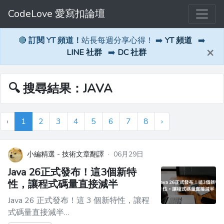
CodeLove 愛寫扣論壇
🔴
訂閱 YT 頻道！
站長每週分享心得！ ➡️
YT 頻道
➡️
×
LINE 社群
➡️
DC 社群
🔍 搜尋結果：JAVA
‹
1
2
3
4
5
6
7
8
›
小編精選 - 技術文章翻譯
·
06月29日
Java 26正式發布！這3個新特
性，讓程式碼量直接減半
Java 26 正式發布！這 3 個新特性，讓程
式碼量直接減半