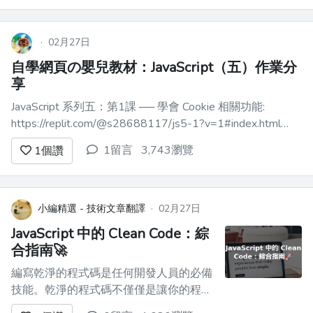
·
02月27日
自學網頁の嬰兒教材：JavaScript（五）作業分
享
JavaScript 系列五：第1課 ── 學會 Cookie 相關功能:
https://replit.com/@s28688117/js5-1?v=1#index.html
JavaScript 系列五：第2課 ── 學會 Local Storage 相關功能:
1留言
3,743瀏覽
1
個讚
https://jsf...
小編精選 - 技術文章翻譯
·
02月27日
JavaScript 中的 Clean Code：綜
合指南🚀
編寫乾淨的程式碼是任何開發人員的必備
技能。乾淨的程式碼不僅僅是讓你的程式
碼可以工作，它還意味著讓它優雅、有效