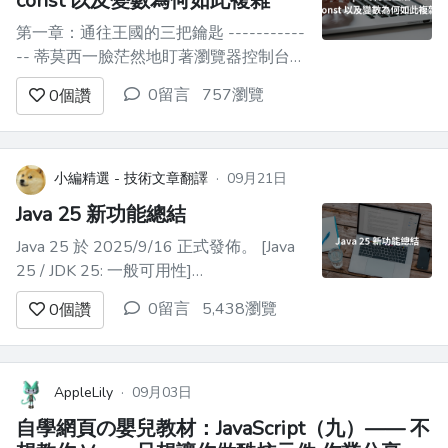
const 以及變數為何如此複雜
第一章：通往王國的三把鑰匙 -----------
-- 蒂莫西一臉茫然地盯著瀏覽器控制台。
他寫的明明是簡單的JavaScript程式碼，
0留言
757瀏覽
0
個讚
但執行結果卻毫無道理。 ``` var x = 5; if
(true) { var x = 10; } console.log(x); // 10 ...
小編精選 - 技術文章翻譯
·
09月21日
Java 25 新功能總結
Java 25 於 2025/9/16 正式發佈。 [Java
25 / JDK 25: 一般可用性]
(https://mail.openjdk.org/pipermail/jdk-
0留言
5,438瀏覽
0
個讚
dev/2025-September/010483.html)
[Oracle 發佈 Java 25](h...
AppleLily
·
09月03日
自學網頁の嬰兒教材：JavaScript（九）—— 不