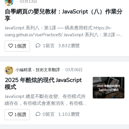
·
03月13日
自學網頁の嬰兒教材：JavaScript（八）作業分
享
JavaScript 系列八：第1課 ── 碼表應用程式 https://n-
siang.github.io/VuePractice8/ JavaScript 系列八：第2課 ──
筆記應用程式 https://n-
1留言
3,832瀏覽
1
個讚
siang.github.io/VuePractice8/#/Vue8of...
小編精選 - 技術文章翻譯
·
03月06日
2025 年酷炫的現代 JavaScript
模式
JavaScript 總是不斷在改變。有些模式持
續存在，有些模式會逐漸消失，有些模式
會演變成我們從未見過的東西。 以下是
0留言
1,101瀏覽
1
個讚
JavaScript 模式的**細分**。 ### 1.**模
式匹配（早期提案階段，但很有前景）**