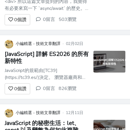
<div> 所以這篇文章提到的內容，我覺得
有必要來寫一下 `async/await` 的歷史。
補充說明一下，原文章在談到 JavaScript
0留言
503瀏覽
0
個讚
的 `async/await` 歷史時，我認為並沒有
錯。但**`async/await` 不是 JavaScript 創
造的東西。** 原文章討論的是...
小編精選 - 技術文章翻譯
·
02月02日
[JavaScript] 詳解 ES2026 的所有
新特性
JavaScript的規範由[TC39]
(https://tc39.es/)決定。 瀏覽器廠商和相
關人士定期召開會議，討論各種新功能，
0留言
826瀏覽
0
個讚
以決定未來的JavaScript方向。 在這裡，
我們來介紹2025年已經完成的提案。 “已
完成”的定義是指，現在至少有Chrome、
Firefox和Safa...
小編精選 - 技術文章翻譯
·
12月11日
JavaScript 的秘密生活：let、