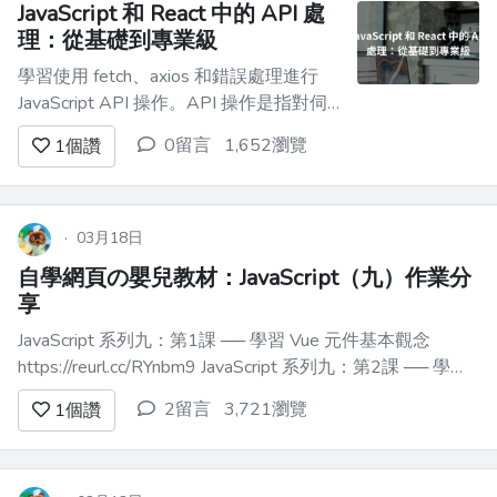
JavaScript 和 React 中的 API 處
理：從基礎到專業級
學習使用 fetch、axios 和錯誤處理進行
JavaScript API 操作。API 操作是指對伺
服器進行 HTTP 請求，以獲取或發送數
0留言
1,652瀏覽
1
個讚
據。 你好，我的前端開發夥伴們，今天
我將討論 JavaScript 中一個最重要的概
念：API 操作。 - 我首先會在 [Scribbler....
·
03月18日
自學網頁の嬰兒教材：JavaScript（九）作業分
享
JavaScript 系列九：第1課 ── 學習 Vue 元件基本觀念
https://reurl.cc/RYnbm9 JavaScript 系列九：第2課 ── 學習
Vue 的 props 觀念 https://reurl.cc/yR1MzM JavaScript 系列
2留言
3,721瀏覽
1
個讚
九：第3課...