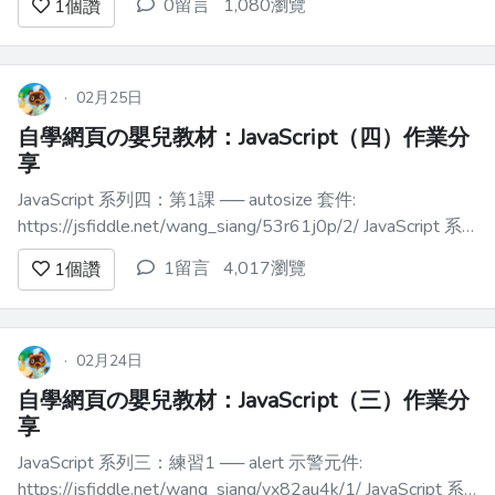
0留言
1,080瀏覽
1
個讚
率地工作，並且讓其他開發人員（包括你
未來的自己）可以輕鬆理解和維護。在本
綜合指南中，我們將探討編寫乾淨
JavaScript 程式碼的原則和最佳實務。 什
·
02月25日
麼是乾淨程式碼？ ------...
自學網頁の嬰兒教材：JavaScript（四）作業分
享
JavaScript 系列四：第1課 ── autosize 套件:
https://jsfiddle.net/wang_siang/53r61j0p/2/ JavaScript 系
列四：第2課 ── vanilla-lazyload 套件
1留言
4,017瀏覽
1
個讚
https://jsfiddle.net/wan...
·
02月24日
自學網頁の嬰兒教材：JavaScript（三）作業分
享
JavaScript 系列三：練習1 ── alert 示警元件:
https://jsfiddle.net/wang_siang/vx82au4k/1/ JavaScript 系