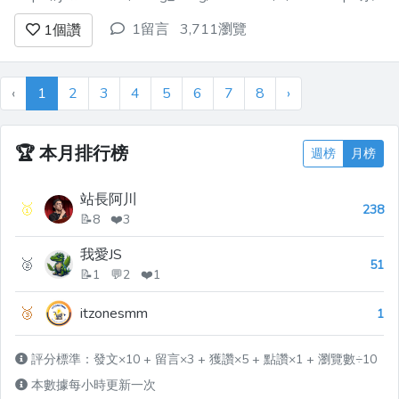
列三：練習2 ── toast 吐司元件:
1留言
3,711瀏覽
1
個讚
https://jsfiddle.net/wang_sia...
‹
1
2
3
4
5
6
7
8
›
🏆
本月排行榜
週榜
月榜
站長阿川
🥇
238
📝8 ❤️3
我愛JS
🥈
51
📝1 💬2 ❤️1
🥉
itzonesmm
1
評分標準：發文×10 + 留言×3 + 獲讚×5 + 點讚×1 + 瀏覽數÷10
本數據每小時更新一次