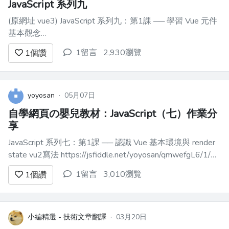
JavaScript 系列九
(原網址 vue3) JavaScript 系列九：第1課 ── 學習 Vue 元件
基本觀念
https://play.vuejs.org/#eNqNU8tOwzAQ/BXjSy9VcoBTiSoB
1留言
2,930瀏覽
1
個讚
yoyosan
·
05月07日
自學網頁の嬰兒教材：JavaScript（七）作業分
享
JavaScript 系列七：第1課 ── 認識 Vue 基本環境與 render
state vu2寫法 https://jsfiddle.net/yoyosan/qmwefgL6/1/
vue 3寫法 https://jsfiddle.net/yoyosan/yph...
1留言
3,010瀏覽
1
個讚
小編精選 - 技術文章翻譯
·
03月20日