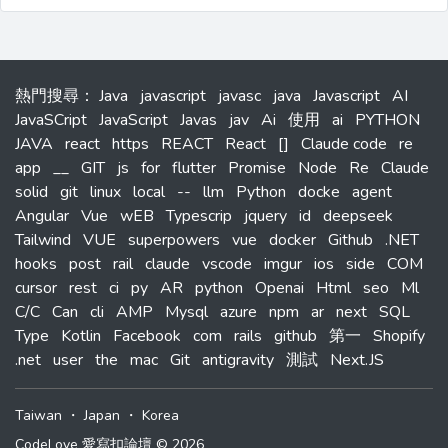
熱門搜尋
：
Java
javascript
javasc
java
Javascript
AI
JavaSCript
JavaScript
Javas
jav
Ai
使用
ai
PYTHON
JAVA
react
https
REACT
React
[]
Claude code
re
app
__
GIT
js
for
flutter
Promise
Node
Re
Claude
solid
git
linux
local
--
llm
Python
docke
agent
Angular
Vue
wEB
Typescrip
jquery
id
deepseek
Tailwind
VUE
superpowers
vue
docker
Github
.NET
hooks
post
rail
claude
vscode
imgur
ios
side
COM
cursor
rest
ci
py
AR
python
Openai
Html
seo
Ml
C/C
Can
cli
AMP
Mysql
azure
npm
ar
next
SQL
Type
Kotlin
Facebook
com
rails
github
第一
Shopify
.net
user
the
mac
Git
antigravity
測試
Next.JS
Taiwan
・
Japan
・
Korea
CodeLove 愛寫扣論壇 © 2026