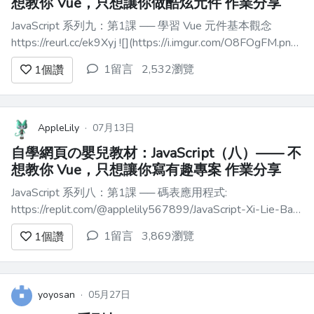
想教你 Vue，只想讓你做酷炫元件 作業分享
JavaScript 系列九：第1課 ── 學習 Vue 元件基本觀念
https://reurl.cc/ek9Xyj ![](https://i.imgur.com/O8FOgFM.png)
JavaScript 系列九：第2課 ── 學習 Vue 的 props 觀念
1留言
2,532瀏覽
1
個讚
https:/...
AppleLily
·
07月13日
自學網頁の嬰兒教材：JavaScript（八）—— 不
想教你 Vue，只想讓你寫有趣專案 作業分享
JavaScript 系列八：第1課 ── 碼表應用程式:
https://replit.com/@applelily567899/JavaScript-Xi-Lie-Ba-
Vue-Xiao-Xing-Ying-Yong-Cheng-
1留言
3,869瀏覽
1
個讚
Shi#src/components/Stopwatch.vu...
yoyosan
·
05月27日