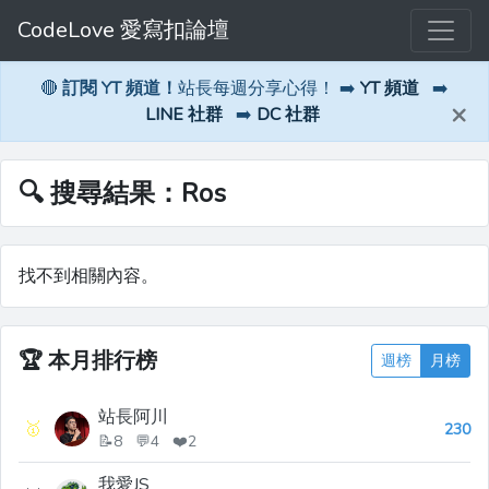
CodeLove 愛寫扣論壇
🔴
訂閱 YT 頻道！
站長每週分享心得！ ➡️
YT 頻道
➡️
×
LINE 社群
➡️
DC 社群
🔍 搜尋結果：Ros
找不到相關內容。
🏆
本月排行榜
週榜
月榜
站長阿川
🥇
230
📝8 💬4 ❤️2
我愛JS