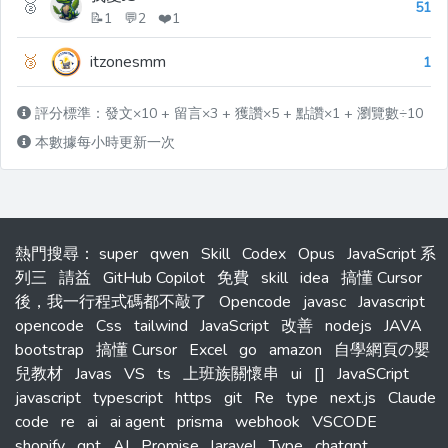
🥈
51
📝1 💬2 ❤️1
🥉
itzonesmm
1
評分標準：發文×10 + 留言×3 + 獲讚×5 + 點讚×1 + 瀏覽數÷10
本數據每小時更新一次
熱門搜尋
：
super
qwen
Skill
Codex
Opus
JavaScript 系
列三
請益
GitHub Copilot
免費
skill
idea
搞懂 Cursor
後，我一行程式碼都不敲了
Opencode
javasc
Javascript
opencode
Css
tailwind
JavaScript
改善
nodejs
JAVA
bootstrap
搞懂 Cursor
Excel
go
amazon
自學網頁の嬰
兒教材
Javas
VS
ts
上班族關懷串
ui
[]
JavaSCript
javascript
typescript
https
git
Re
type
next.js
Claude
code
re
ai
ai agent
prisma
webhook
VSCODE
shopify
gpt
AI
Promise
laravel
Type
chatgpt