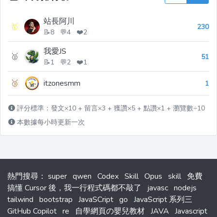
站長阿川
🥇
230
📝8 💬4 ❤️2
我愛JS
🥈
51
📝1 💬2 ❤️1
🥉
itzonesmm
1
評分標準：發文×10 + 留言×3 + 獲讚×5 + 點讚×1 + 瀏覽數÷10
本數據每小時更新一次
熱門搜尋
：
super
qwen
Codex
Skill
Opus
skill
免費
搞懂 Cursor 後，我一行程式碼都不敲了
javasc
nodejs
tailwind
bootstrap
JavaSCript
go
JavaScript 系列三
GitHub Copilot
re
自學網頁の嬰兒教材
JAVA
Javascript