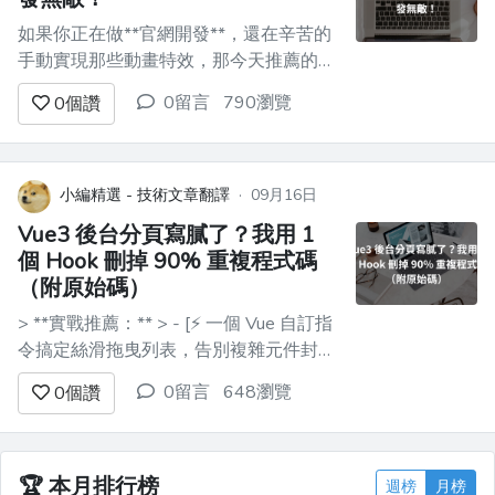
如果你正在做**官網開發**，還在辛苦的
手動實現那些動畫特效，那今天推薦的這
個庫，至少讓你提前`4小時`開始摸魚! 以
0留言
790瀏覽
0
個讚
前，面對設計師的那些炫酷動畫，實現起
來是最耗頭髮的；產品經理還時不時的說
一下，這效果不好看，我要的是五彩斑斕
的黑！ 還抱著 Element UI + Animate.cs...
小編精選 - 技術文章翻譯
·
09月16日
Vue3 後台分頁寫膩了？我用 1
個 Hook 刪掉 90% 重複程式碼
（附原始碼）
> **實戰推薦：** > - [⚡ 一個 Vue 自訂指
令搞定絲滑拖曳列表，告別複雜元件封
裝]
0留言
648瀏覽
0
個讚
(https://juejin.cn/post/7511332054941188147)
> - [🔥 這才是 Vue 驅動的 Chrome 外掛
工程化正確打開方式](https://juejin.c...
🏆
本月排行榜
週榜
月榜