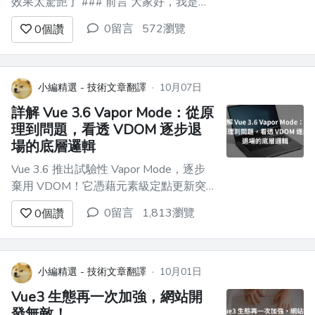
效果太驚艷了 ### 前言 大家好，我是大
華！在現代 Web 開發中，使用者體驗越
0留言
572瀏覽
0
個讚
來越重要。一個簡潔、美觀又富有動效的
登入頁，不僅能提升品牌形象，還能增強
使用者的第一印象。這篇文章，我們將用
**Vue3 + CSS3 動畫**，來實現一個**
小編精選 - 技術文章翻譯
·
10月07日
懸...
詳解 Vue 3.6 Vapor Mode：從原
理到問題，看透 VDOM 逐步退
場的底層邏輯
Vue 3.6 推出試驗性 Vapor Mode，逐步
棄用 VDOM！它憑藉元素級定點更新突
破 VDOM 性能瓶頸，借助抽象代碼兼容
0留言
1,813瀏覽
0
個讚
跨平台，但存在編譯壓力與產物體積問
題，讓你看透 Vue 性能進化的方向！ ##
引言 > 2025/07/25日 vue conf中提到，
vue3.6將可以...
小編精選 - 技術文章翻譯
·
10月01日
Vue3 生態再一次加強，網站開
發無敵！