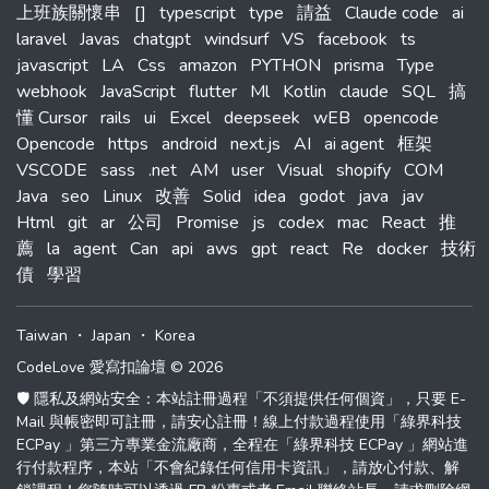
上班族關懷串
[]
typescript
type
請益
Claude code
ai
laravel
Javas
chatgpt
windsurf
VS
facebook
ts
javascript
LA
Css
amazon
PYTHON
prisma
Type
webhook
JavaScript
flutter
Ml
Kotlin
claude
SQL
搞
懂 Cursor
rails
ui
Excel
deepseek
wEB
opencode
Opencode
https
android
next.js
AI
ai agent
框架
VSCODE
sass
.net
AM
user
Visual
shopify
COM
Java
seo
Linux
改善
Solid
idea
godot
java
jav
Html
git
ar
公司
Promise
js
codex
mac
React
推
薦
la
agent
Can
api
aws
gpt
react
Re
docker
技術
債
學習
Taiwan
・
Japan
・
Korea
CodeLove 愛寫扣論壇 © 2026
🛡️ 隱私及網站安全：本站註冊過程「不須提供任何個資」，只要 E-
Mail 與帳密即可註冊，請安心註冊！線上付款過程使用「綠界科技
ECPay 」第三方專業金流廠商，全程在「綠界科技 ECPay 」網站進
行付款程序，本站「不會紀錄任何信用卡資訊」，請放心付款、解