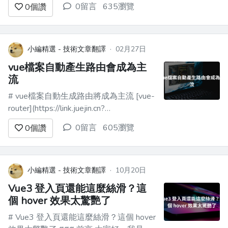
0留言
635瀏覽
0
個讚
----------------------- > 6年 前端開發經
驗，1 年 AI 產品實戰。...
小編精選 - 技術文章翻譯
·
02月27日
vue檔案自動產生路由會成為主
流
# vue檔案自動生成路由將成為主流 [vue-
router](https://link.juejin.cn?
target=https%3A%2F%2Frouter.vuejs.org%2Fguide%2Fmig
0留言
605瀏覽
0
個讚
to-v5.html)悄然發佈了5.0版本，根據官
方說法，V5...
小編精選 - 技術文章翻譯
·
10月20日
Vue3 登入頁還能這麼絲滑？這
個 hover 效果太驚艷了
# Vue3 登入頁還能這麼絲滑？這個 hover