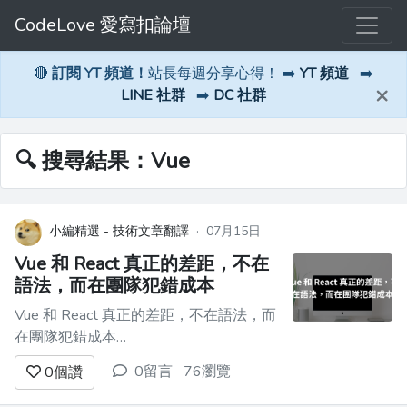
CodeLove 愛寫扣論壇
🔴
訂閱 YT 頻道！
站長每週分享心得！ ➡️
YT 頻道
➡️
×
LINE 社群
➡️
DC 社群
🔍 搜尋結果：Vue
小編精選 - 技術文章翻譯
·
07月15日
Vue 和 React 真正的差距，不在
語法，而在團隊犯錯成本
Vue 和 React 真正的差距，不在語法，而
在團隊犯錯成本
==================================
0留言
76瀏覽
0
個讚
![vue-vs-react-featured-img-cd686c31-
25d0-411c-8038-76558831bb73.jpg]