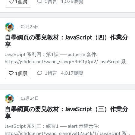
0留言
1,079瀏覽
1
個讚
率地工作，並且讓其他開發人員（包括你
未來的自己）可以輕鬆理解和維護。在本
綜合指南中，我們將探討編寫乾淨
JavaScript 程式碼的原則和最佳實務。 什
·
02月25日
麼是乾淨程式碼？ ------...
自學網頁の嬰兒教材：JavaScript（四）作業分
享
JavaScript 系列四：第1課 ── autosize 套件:
https://jsfiddle.net/wang_siang/53r61j0p/2/ JavaScript 系
列四：第2課 ── vanilla-lazyload 套件
1留言
4,017瀏覽
1
個讚
https://jsfiddle.net/wan...
·
02月24日
自學網頁の嬰兒教材：JavaScript（三）作業分
享
JavaScript 系列三：練習1 ── alert 示警元件:
https://jsfiddle.net/wang_siang/vx82au4k/1/ JavaScript 系