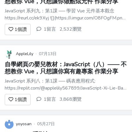
想教你 Vue，只想讓你做酷炫元件 作業分享
JavaScript 系列九：第1課 ── 學習 Vue 元件基本觀念
https://reurl.cc/ek9Xyj ![](https://i.imgur.com/O8FOgFM.png)
JavaScript 系列九：第2課 ── 學習 Vue 的 props 觀念
1留言
2,532瀏覽
1
個讚
https:/...
AppleLily
·
07月13日
自學網頁の嬰兒教材：JavaScript（八）—— 不
想教你 Vue，只想讓你寫有趣專案 作業分享
JavaScript 系列八：第1課 ── 碼表應用程式:
https://replit.com/@applelily567899/JavaScript-Xi-Lie-Ba-
Vue-Xiao-Xing-Ying-Yong-Cheng-
1留言
3,868瀏覽
1
個讚
Shi#src/components/Stopwatch.vu...
yoyosan
·
05月27日