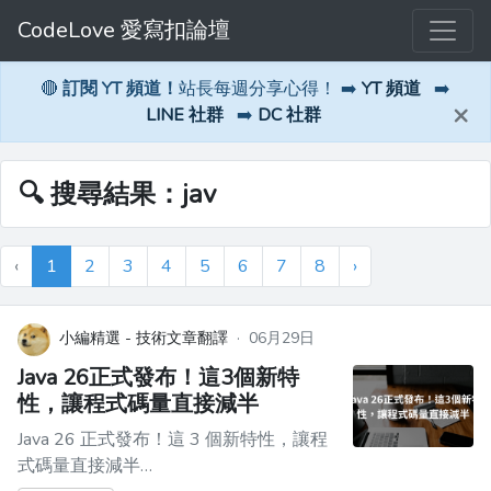
CodeLove 愛寫扣論壇
🔴
訂閱 YT 頻道！
站長每週分享心得！ ➡️
YT 頻道
➡️
×
LINE 社群
➡️
DC 社群
🔍 搜尋結果：jav
‹
1
2
3
4
5
6
7
8
›
小編精選 - 技術文章翻譯
·
06月29日
Java 26正式發布！這3個新特
性，讓程式碼量直接減半
Java 26 正式發布！這 3 個新特性，讓程
式碼量直接減半