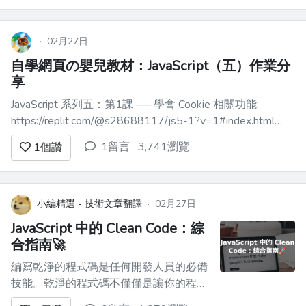
·
02月27日
自學網頁の嬰兒教材：JavaScript（五）作業分
享
JavaScript 系列五：第1課 ── 學會 Cookie 相關功能:
https://replit.com/@s28688117/js5-1?v=1#index.html
JavaScript 系列五：第2課 ── 學會 Local Storage 相關功能:
1留言
3,741瀏覽
1
個讚
https://jsf...
小編精選 - 技術文章翻譯
·
02月27日
JavaScript 中的 Clean Code：綜
合指南🚀
編寫乾淨的程式碼是任何開發人員的必備
技能。乾淨的程式碼不僅僅是讓你的程式
碼可以工作，它還意味著讓它優雅、有效