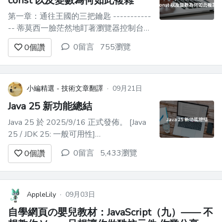
const 以及變數為何如此複雜
第一章：通往王國的三把鑰匙 -----------
-- 蒂莫西一臉茫然地盯著瀏覽器控制台。
他寫的明明是簡單的JavaScript程式碼，
0留言
755瀏覽
0
個讚
但執行結果卻毫無道理。 ``` var x = 5; if
(true) { var x = 10; } console.log(x); // 10 ...
小編精選 - 技術文章翻譯
·
09月21日
Java 25 新功能總結
Java 25 於 2025/9/16 正式發佈。 [Java
25 / JDK 25: 一般可用性]
(https://mail.openjdk.org/pipermail/jdk-
0留言
5,433瀏覽
0
個讚
dev/2025-September/010483.html)
[Oracle 發佈 Java 25](h...
AppleLily
·
09月03日
自學網頁の嬰兒教材：JavaScript（九）—— 不