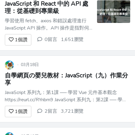
JavaScript 和 React 中的 API 處
理：從基礎到專業級
學習使用 fetch、axios 和錯誤處理進行
JavaScript API 操作。API 操作是指對伺
服器進行 HTTP 請求，以獲取或發送數
0留言
1,651瀏覽
1
個讚
據。 你好，我的前端開發夥伴們，今天
我將討論 JavaScript 中一個最重要的概
念：API 操作。 - 我首先會在 [Scribbler....
·
03月18日
自學網頁の嬰兒教材：JavaScript（九）作業分
享
JavaScript 系列九：第1課 ── 學習 Vue 元件基本觀念
https://reurl.cc/RYnbm9 JavaScript 系列九：第2課 ── 學習
Vue 的 props 觀念 https://reurl.cc/yR1MzM JavaScript 系列
2留言
3,721瀏覽
1
個讚
九：第3課...