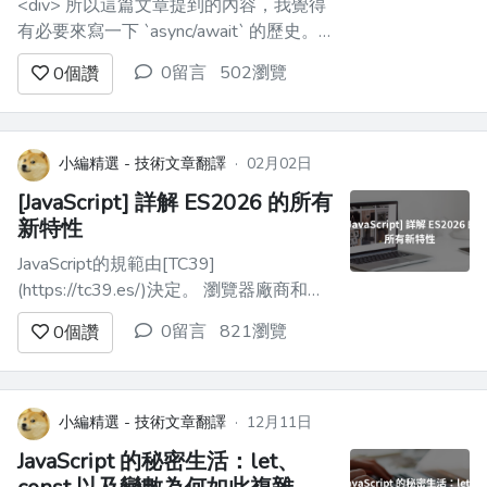
<div> 所以這篇文章提到的內容，我覺得
有必要來寫一下 `async/await` 的歷史。
補充說明一下，原文章在談到 JavaScript
0留言
502瀏覽
0
個讚
的 `async/await` 歷史時，我認為並沒有
錯。但**`async/await` 不是 JavaScript 創
造的東西。** 原文章討論的是...
小編精選 - 技術文章翻譯
·
02月02日
[JavaScript] 詳解 ES2026 的所有
新特性
JavaScript的規範由[TC39]
(https://tc39.es/)決定。 瀏覽器廠商和相
關人士定期召開會議，討論各種新功能，
0留言
821瀏覽
0
個讚
以決定未來的JavaScript方向。 在這裡，
我們來介紹2025年已經完成的提案。 “已
完成”的定義是指，現在至少有Chrome、
Firefox和Safa...
小編精選 - 技術文章翻譯
·
12月11日
JavaScript 的秘密生活：let、