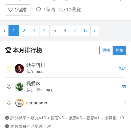
列三：練習2 ── toast 吐司元件:
1留言
3,711瀏覽
1
個讚
https://jsfiddle.net/wang_sia...
‹
1
2
3
4
5
6
7
8
›
🏆
本月排行榜
週榜
月榜
站長阿川
🥇
241
📝8 ❤️4
我愛JS
🥈
59
📝1 💬4 ❤️1
🥉
itzonesmm
1
評分標準：發文×10 + 留言×3 + 獲讚×5 + 點讚×1 + 瀏覽數÷10
本數據每小時更新一次