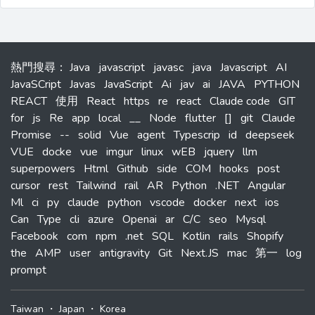
熱門搜尋
：
Java
javascript
javasc
java
Javascript
AI
JavaSCript
Javas
JavaScript
Ai
jav
ai
JAVA
PYTHON
REACT
使用
React
https
re
react
Claude code
GIT
for
js
Re
app
local
__
Node
flutter
[]
git
Claude
Promise
--
solid
Vue
agent
Typescrip
id
deepseek
VUE
docke
vue
imgur
linux
wEB
jquery
llm
superpowers
Html
Github
side
COM
hooks
post
cursor
rest
Tailwind
rail
AR
Python
.NET
Angular
Ml
ci
py
claude
python
vscode
docker
next
ios
Can
Type
cli
azure
Openai
ar
C/C
seo
Mysql
Facebook
com
npm
.net
SQL
Kotlin
rails
Shopify
the
AMP
user
antigravity
Git
Next.JS
mac
第一
log
prompt
Taiwan
・
Japan
・
Korea