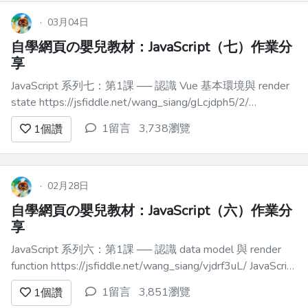
想想`switch`語句——但要更好。模式匹
配受到 Has...
·
03月04日
自學網頁の嬰兒教材：JavaScript（七）作業分
享
JavaScript 系列七：第1課 ── 認識 Vue 基本環境與 render
state https://jsfiddle.net/wang_siang/gLcjdph5/2/
JavaScript 系列七：第2課 ── 體驗一下 Reactivity 的效果與
1留言
3,738瀏覽
1
個讚
便利 https://...
·
02月28日
自學網頁の嬰兒教材：JavaScript（六）作業分
享
JavaScript 系列六：第1課 ── 認識 data model 與 render
function https://jsfiddle.net/wang_siang/vjdrf3uL/ JavaScript
系列六：第2課 ── 認識陣列操作 https://jsfiddle.net...
1留言
3,851瀏覽
1
個讚