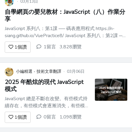
·
03月13日
自學網頁の嬰兒教材：JavaScript（八）作業分
享
JavaScript 系列八：第1課 ── 碼表應用程式 https://n-
siang.github.io/VuePractice8/ JavaScript 系列八：第2課 ──
筆記應用程式 https://n-
1留言
3,828瀏覽
1
個讚
siang.github.io/VuePractice8/#/Vue8of...
小編精選 - 技術文章翻譯
·
03月06日
2025 年酷炫的現代 JavaScript
模式
JavaScript 總是不斷在改變。有些模式持
續存在，有些模式會逐漸消失，有些模式
會演變成我們從未見過的東西。 以下是
0留言
1,098瀏覽
1
個讚
JavaScript 模式的**細分**。 ### 1.**模
式匹配（早期提案階段，但很有前景）**