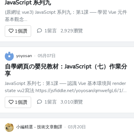
JavaScript 系列九
(原網址 vue3) JavaScript 系列九：第1課 ── 學習 Vue 元件
基本觀念
https://play.vuejs.org/#eNqNU8tOwzAQ/BXjSy9VcoBTiSoB
1留言
2,929瀏覽
1
個讚
yoyosan
·
05月07日
自學網頁の嬰兒教材：JavaScript（七）作業分
享
JavaScript 系列七：第1課 ── 認識 Vue 基本環境與 render
state vu2寫法 https://jsfiddle.net/yoyosan/qmwefgL6/1/
vue 3寫法 https://jsfiddle.net/yoyosan/yph...
1留言
3,010瀏覽
1
個讚
小編精選 - 技術文章翻譯
·
03月20日