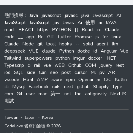
熱門搜尋
：
Java
javascript
javasc
java
Javascript
AI
JavaSCript
JavaScript
jav
Javas
Ai
使用
ai
JAVA
react
REACT
https
PYTHON
[]
React
re
Claude
code
__
app
Re
GIT
flutter
Promise
js
for
linux
Claude
Node
git
local
hooks
--
solid
agent
llm
deepseek
VUE
claude
Python
docke
id
Angular
Vue
Tailwind
superpowers
python
imgur
docker
.NET
Typescrip
ci
rail
vue
wEB
Github
COM
jquery
rest
ios
SQL
side
Can
seo
post
cursor
Ml
py
AR
vscode
Html
AMP
azure
npm
Openai
ar
C/C
Kotlin
cli
Mysql
Facebook
rails
next
github
Shopify
Type
com
Git
user
mac
第一
.net
the
antigravity
Next.JS
測試
Taiwan
・
Japan
・
Korea
CodeLove 愛寫扣論壇 © 2026