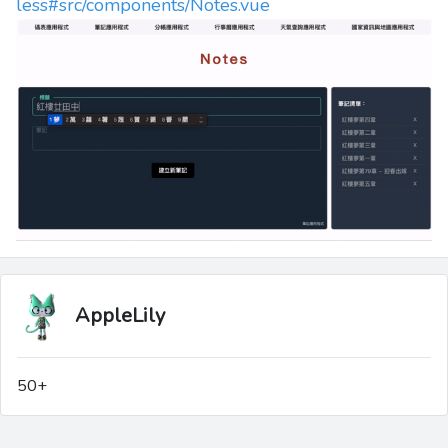
less#src/components/Notes.vue
AppleLily
50+