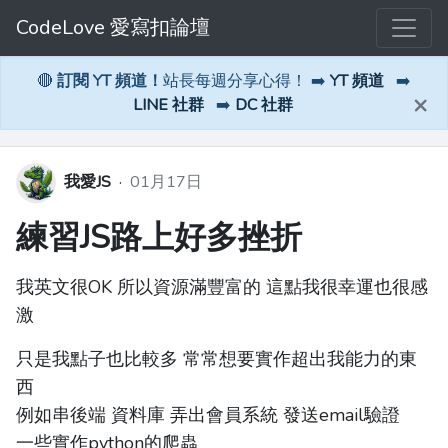
CodeLove 愛寫扣論壇
🔴
訂閱 YT 頻道！
站長每週分享心得！ ➡️
YT 頻道
➡️
×
LINE 社群
➡️
DC 社群
我愛JS
·
01月17日
練習JS路上好多挫折
我英文很OK 所以資源滿豐富的 這點我很幸運也很感
激
只是我點子也比較多 常常想要實作超出我能力的東
西
例如串後端 資料庫 弄出會員系統 發送email驗證
一些實作python的爬蟲