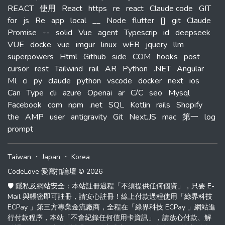
REACT
使用
React
https
re
react
Claude code
GIT
for
js
Re
app
local
__
Node
flutter
[]
git
Claude
Promise
--
solid
Vue
agent
Typescrip
id
deepseek
VUE
docke
vue
imgur
linux
wEB
jquery
llm
superpowers
Html
Github
side
COM
hooks
post
cursor
rest
Tailwind
rail
AR
Python
.NET
Angular
Ml
ci
py
claude
python
vscode
docker
next
ios
Can
Type
cli
azure
Openai
ar
C/C
seo
Mysql
Facebook
com
npm
.net
SQL
Kotlin
rails
Shopify
the
AMP
user
antigravity
Git
Next.JS
mac
第一
log
prompt
Taiwan
・
Japan
・
Korea
CodeLove 愛寫扣論壇 © 2026
🛡️ 隱私及網站安全：本站註冊過程「不須提供任何個資」，只要 E-
Mail 與帳密即可註冊，請安心註冊！線上付款過程使用「綠界科技
ECPay 」第三方專業金流廠商，全程在「綠界科技 ECPay 」網站進
行付款程序，本站「不會紀錄任何信用卡資訊」，請放心付款、解