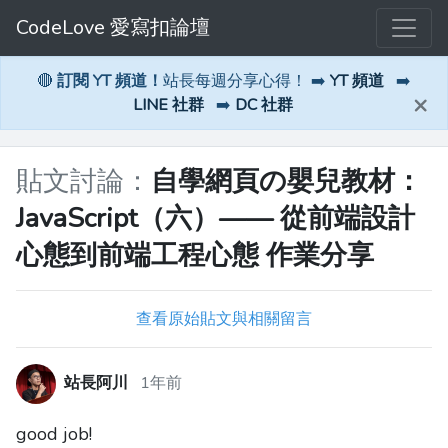
CodeLove 愛寫扣論壇
🔴
訂閱 YT 頻道！
站長每週分享心得！ ➡️
YT 頻道
➡️
×
LINE 社群
➡️
DC 社群
貼文討論：
自學網頁の嬰兒教材：
JavaScript（六）—— 從前端設計
心態到前端工程心態 作業分享
查看原始貼文與相關留言
站長阿川
1年前
good job!