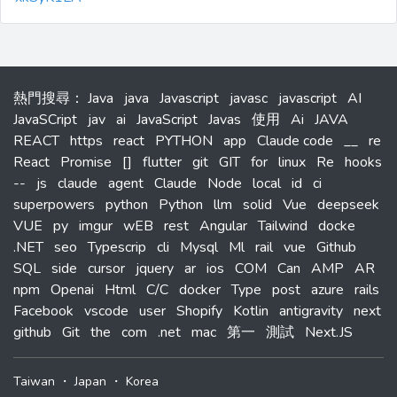
熱門搜尋
：
Java
java
Javascript
javasc
javascript
AI
JavaSCript
jav
ai
JavaScript
Javas
使用
Ai
JAVA
REACT
https
react
PYTHON
app
Claude code
__
re
React
Promise
[]
flutter
git
GIT
for
linux
Re
hooks
--
js
claude
agent
Claude
Node
local
id
ci
superpowers
python
Python
llm
solid
Vue
deepseek
VUE
py
imgur
wEB
rest
Angular
Tailwind
docke
.NET
seo
Typescrip
cli
Mysql
Ml
rail
vue
Github
SQL
side
cursor
jquery
ar
ios
COM
Can
AMP
AR
npm
Openai
Html
C/C
docker
Type
post
azure
rails
Facebook
vscode
user
Shopify
Kotlin
antigravity
next
github
Git
the
com
.net
mac
第一
測試
Next.JS
Taiwan
・
Japan
・
Korea