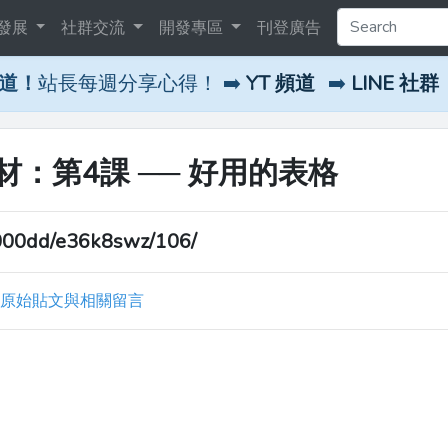
發展
社群交流
開發專區
刊登廣告
頻道！
站長每週分享心得！ ➡️
YT 頻道
➡️
LINE 社群
：第4課 ── 好用的表格
000dd/e36k8swz/106/
原始貼文與相關留言