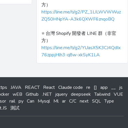
方）
https://line.me/ti/g2/PZ_1LILWVWWuz
ZQ50HNpYA-A3k6QXWF6znqoBQ
⭐️ 台灣 Shopify 開發者 LINE 群（非官
方）
https://line.me/ti/g2/YUasX5K3CJ4QdIx
76zppjHlh3-q8w-xkSyK1LA
ttps
JAVA
REACT
React
Claude code
re
[]
app
__
js
ocker
wEB
Github
.NET
jquery
deepseek
Tailwind
VUE
sor
rail
py
Can
Mysql
Ml
ar
C/C
next
SQL
Type
t.JS
測試