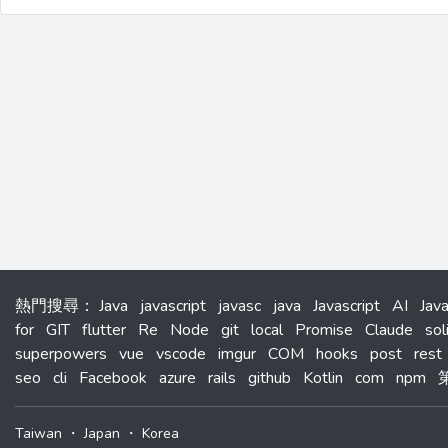
熱門搜尋
：
Java
javascript
javasc
java
Javascript
AI
Jav
for
GIT
flutter
Re
Node
git
local
Promise
Claude
sol
superpowers
vue
vscode
imgur
COM
hooks
post
rest
seo
cli
Facebook
azure
rails
github
Kotlin
com
npm
Taiwan
・
Japan
・
Korea