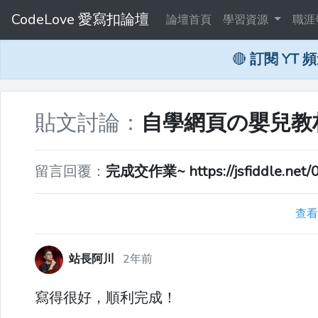
CodeLove 愛寫扣論壇
論壇首頁
學習資源
職涯
🔴
訂閱 YT 
貼文討論：
自學網頁の嬰兒教材
留言回覆：
完成交作業~ https://jsfiddle.net/
查看
站長阿川
2年前
寫得很好，順利完成！