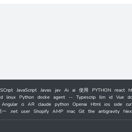
aSCript
JavaScript
Javas
jav
Ai
ai
使用
PYTHON
react
h
id
linux
Python
docke
agent
--
Typescrip
llm
id
Vue
d
Angular
ci
AR
claude
python
Openai
Html
ios
side
cur
第一
.net
user
Shopify
AMP
mac
Git
the
antigravity
Nex