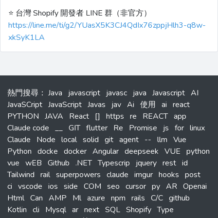
⭐️ 台灣 Shopify 開發者 LINE 群（非官方）
https://line.me/ti/g2/YUasX5K3CJ4QdIx76zppjHlh3-q8w-
xkSyK1LA
熱門搜尋
：
Java
javascript
javasc
java
Javascript
AI
JavaSCript
JavaScript
Javas
jav
Ai
使用
ai
react
PYTHON
JAVA
React
[]
https
re
REACT
app
Claude code
__
GIT
flutter
Re
Promise
js
for
linux
Claude
Node
local
solid
git
agent
--
llm
Vue
Python
docke
docker
Angular
deepseek
VUE
python
vue
wEB
Github
.NET
Typescrip
jquery
rest
id
Tailwind
rail
superpowers
claude
imgur
hooks
post
ci
vscode
ios
side
COM
seo
cursor
py
AR
Openai
Html
Can
AMP
Ml
azure
npm
rails
C/C
github
Kotlin
cli
Mysql
ar
next
SQL
Shopify
Type