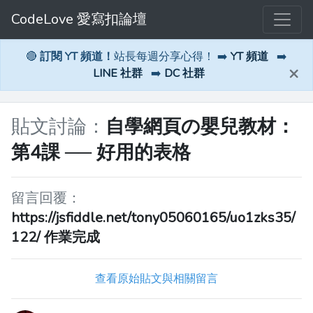
CodeLove 愛寫扣論壇
🔴
訂閱 YT 頻道！
站長每週分享心得！ ➡️
YT 頻道
➡️
×
LINE 社群
➡️
DC 社群
貼文討論：
自學網頁の嬰兒教材：
第4課 ── 好用的表格
留言回覆：
https://jsfiddle.net/tony05060165/uo1zks35/
122/ 作業完成
查看原始貼文與相關留言