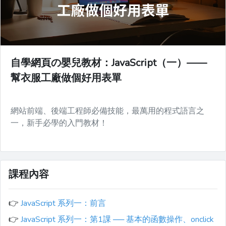
自學網頁の嬰兒教材：JavaScript（一）——
幫衣服工廠做個好用表單
網站前端、後端工程師必備技能，最萬用的程式語言之
一，新手必學的入門教材！
課程內容
👉
JavaScript 系列一：前言
👉
JavaScript 系列一：第1課 ── 基本的函數操作、onclick