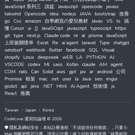
JavaScript 系列三
請益
Javascript
opencode
javasc
tailwind
Opencode
idea
nodejs
JAVA
bootstrap
改善
go
Css
amazon
自學網頁の嬰兒教材
Javas
VS
ts
搞
懂 Cursor
ui
[]
JavaSCript
javascript
typescript
https
git
type
next.js
Claude code
re
ai
prisma
JavaScript
上班族關懷串
Excel
Re
ai agent
laravel
Type
chatgpt
windsurf
webhook
flutter
facebook
SQL
Visual
shopify
Linux
deepseek
wEB
LA
PYTHON
AI
VSCODE
codex
Ml
sass
Kotlin
claude
AM
agent
COM
rails
Can
Solid
aws
gpt
jav
ar
android
公司
Promise
框架
mac
.net
user
la
Java
seo
imgur
godot
api
java
.NET
Html
Ai Agent
技術債
js
React
推薦
Taiwan
・
Japan
・
Korea
CodeLove 愛寫扣論壇 © 2026
🛡️ 隱私及網站安全：本站註冊過程「不須提供任何個資」，只要 E-
Mail 與帳密即可註冊，請安心註冊！線上付款過程使用「綠界科技