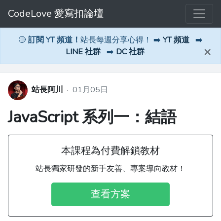
CodeLove 愛寫扣論壇
🔴
訂閱 YT 頻道！
站長每週分享心得！ ➡️
YT 頻道
➡️
×
LINE 社群
➡️
DC 社群
站長阿川
·
01月05日
JavaScript 系列一：結語
本課程為付費解鎖教材
站長獨家研發的新手友善、專案導向教材！
查看方案