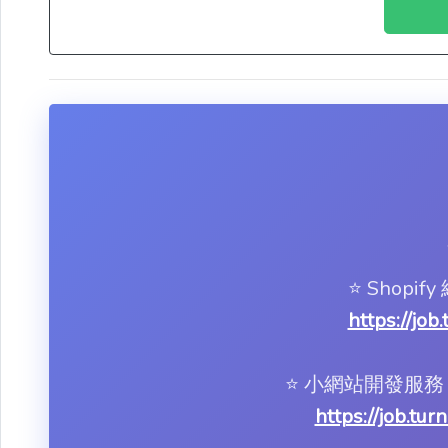
⭐️ Shop
https://job
⭐️ 小網站開發
https://job.tu