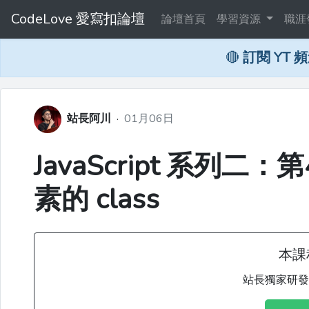
CodeLove 愛寫扣論壇
論壇首頁
學習資源
職涯
🔴
訂閱 YT 
站長阿川
·
01月06日
JavaScript 系列二
素的 class
本課
站長獨家研發