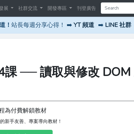
發展
社群交流
開發專區
刊登廣告
頻道！
站長每週分享心得！ ➡️
YT 頻道
➡️
LINE 社群
：第4課 ── 讀取與修改 DOM
程為付費解鎖教材
的新手友善、專案導向教材！