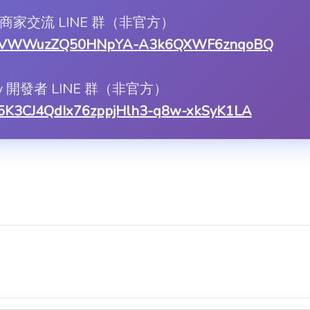
ify 商家交流 LINE 群（非官方）
1LILWVWWuzZQ50HNpYA-A3k6QXWF6znqoBQ
ify 開發者 LINE 群（非官方）
asX5K3CJ4QdIx76zppjHlh3-q8w-xkSyK1LA