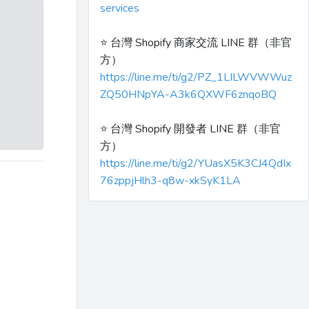
services
⭐️ 台灣 Shopify 商家交流 LINE 群（非官
方）
https://line.me/ti/g2/PZ_1LILWVWWuz
ZQ50HNpYA-A3k6QXWF6znqoBQ
⭐️ 台灣 Shopify 開發者 LINE 群（非官
方）
https://line.me/ti/g2/YUasX5K3CJ4QdIx
76zppjHlh3-q8w-xkSyK1LA