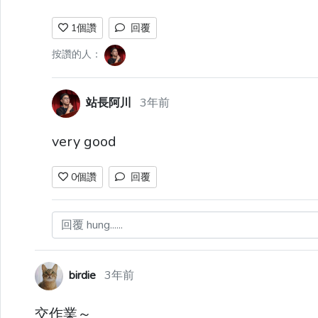
1
個讚
回覆
按讚的人：
站長阿川
3年前
very good
0
個讚
回覆
回覆 hung......
birdie
3年前
交作業～