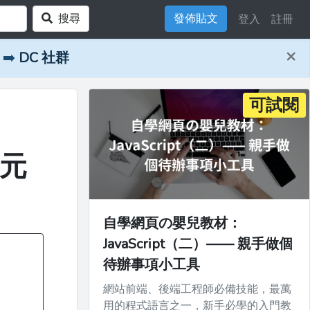
搜尋
發佈貼文
登入
註冊
×
➡️
DC 社群
可試閱
 元
自學網頁の嬰兒教材：
JavaScript（二）—— 親手做個
待辦事項小工具
網站前端、後端工程師必備技能，最萬
用的程式語言之一，新手必學的入門教