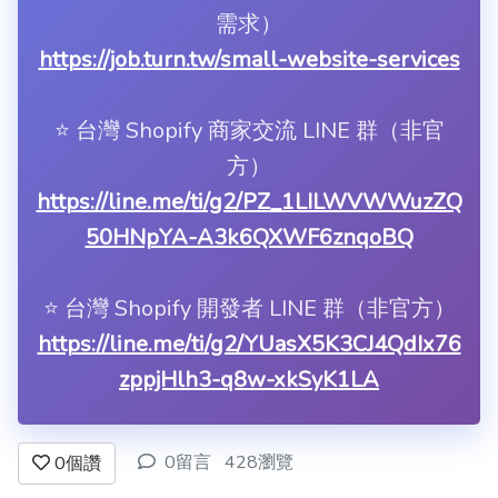
需求）
https://job.turn.tw/small-website-services
⭐️ 台灣 Shopify 商家交流 LINE 群（非官
方）
https://line.me/ti/g2/PZ_1LILWVWWuzZQ
50HNpYA-A3k6QXWF6znqoBQ
⭐️ 台灣 Shopify 開發者 LINE 群（非官方）
https://line.me/ti/g2/YUasX5K3CJ4QdIx76
zppjHlh3-q8w-xkSyK1LA
0留言
428瀏覽
0
個讚