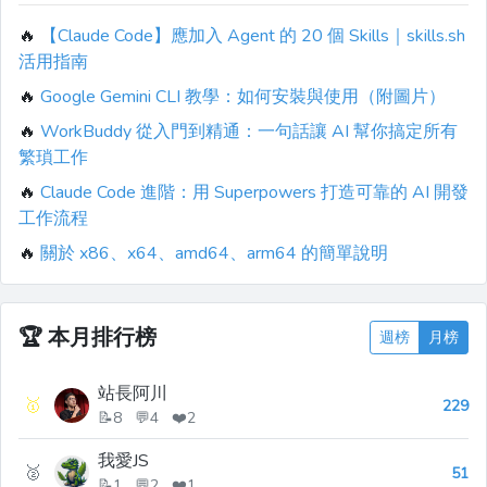
🔥
【Claude Code】應加入 Agent 的 20 個 Skills｜skills.sh
活用指南
🔥
Google Gemini CLI 教學：如何安裝與使用（附圖片）
🔥
WorkBuddy 從入門到精通：一句話讓 AI 幫你搞定所有
繁瑣工作
🔥
Claude Code 進階：用 Superpowers 打造可靠的 AI 開發
工作流程
🔥
關於 x86、x64、amd64、arm64 的簡單說明
🏆
本月排行榜
週榜
月榜
站長阿川
🥇
229
📝8 💬4 ❤️2
我愛JS
🥈
51
📝1 💬2 ❤️1