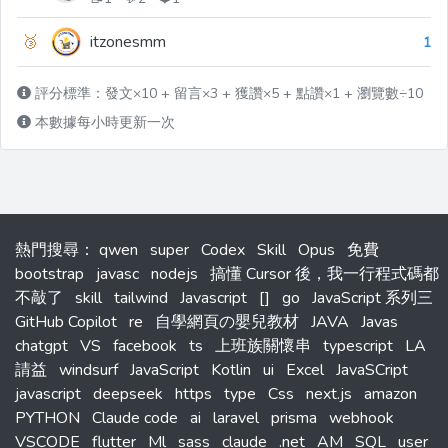
🥉
itzonesmm
1
評分標準：發文×10 + 留言×3 + 獲讚×5 + 點讚×1 + 瀏覽數÷10
本數據每小時更新一次
熱門搜尋
：
qwen
super
Codex
Skill
Opus
免費
bootstrap
javasc
nodejs
搞懂 Cursor 後，我一行程式碼都
不敲了
skill
tailwind
Javascript
[]
go
JavaScript 系列三
GitHub Copilot
re
自學網頁の嬰兒教材
JAVA
Javas
chatgpt
VS
facebook
ts
上班族關懷串
typescript
LA
請益
windsurf
JavaScript
Kotlin
ui
Excel
JavaSCript
javascript
deepseek
https
type
Css
next.js
amazon
PYTHON
Claude code
ai
laravel
prisma
webhook
VSCODE
flutter
Ml
sass
claude
.net
AM
SQL
user