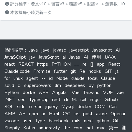
評分標準：發文×10 + 留言×3 + 獲讚×5 + 點讚×1 + 瀏覽數÷10
本數據每小時更新一次
熱門搜尋
：
Java
java
javasc
javascript
Javascript
AI
JavaSCript
jav
JavaScript
ai
Javas
Ai
使用
JAVA
react
REACT
https
PYTHON
__
re
[]
app
React
Claude code
Promise
flutter
git
Re
hooks
GIT
js
for
linux
agent
--
id
Node
claude
local
Claude
solid
ci
superpowers
llm
deepseek
py
python
Python
docke
wEB
Angular
Vue
Tailwind
VUE
vue
.NET
seo
Typescrip
rest
cli
Ml
rail
imgur
Github
SQL
side
cursor
jquery
Mysql
docker
COM
Can
AMP
AR
npm
ar
Html
C/C
ios
post
azure
Openai
vscode
user
Type
Facebook
rails
next
github
Git
Shopify
Kotlin
antigravity
the
com
.net
mac
第一
測