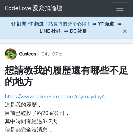
CodeLove 愛寫扣論壇
🔴
訂閱 YT 頻道！
站長每週分享心得！ ➡️
YT 頻道
➡️
×
LINE 社群
➡️
DC 社群
Gunleon
·
04月07日
想請教我的履歷還有哪些不足
的地方
https://www.cakeresume.com/raymayday4
這是我的履歷，
目前已經投了約20家公司，
其中時間有經過3~7天，
但是都完全沒消息，