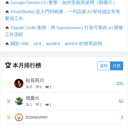
🔥
Google Gemini CLI 教學：如何安裝與使用（附圖片）
🔥
WorkBuddy 從入門到精通：一句話讓 AI 幫你搞定所有
繁瑣工作
🔥
Claude Code 進階：用 Superpowers 打造可靠的 AI 開發
工作流程
🔥
關於 x86、x64、amd64、arm64 的簡單說明
🏆
本月排行榜
週榜
月榜
站長阿川
🥇
231
📝8 💬4 ❤️3
我愛JS
🥈
51
📝1 💬2 ❤️1
🥉
itzonesmm
1