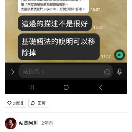
0
個讚
回覆
站長阿川
2年前