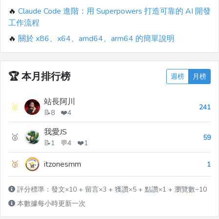
🔥
Claude Code 進階：用 Superpowers 打造可靠的 AI 開發
工作流程
🔥
關於 x86、x64、amd64、arm64 的簡單說明
🏆
本月排行榜
週榜
月榜
站長阿川
🥇
241
📝8 ❤️4
我愛JS
🥈
59
📝1 💬4 ❤️1
🥉
itzonesmm
1
評分標準：發文×10 + 留言×3 + 獲讚×5 + 點讚×1 + 瀏覽數÷10
本數據每小時更新一次