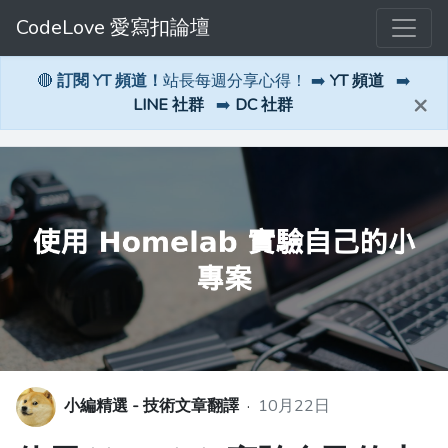
CodeLove 愛寫扣論壇
🔴
訂閱 YT 頻道！
站長每週分享心得！ ➡️
YT 頻道
➡️
×
LINE 社群
➡️
DC 社群
小編精選 - 技術文章翻譯
·
10月22日