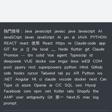
熱門搜尋
：
Java
javascript
javasc
java
Javascript
AI
JavaSCript
Javas
JavaScript
Ai
jav
ai
JAVA
PYTHON
REACT
react
使用
React
https
re
Claude code
app
GIT
for
js
[]
Re
local
__
Node
flutter
git
Claude
Promise
--
llm
solid
Vue
agent
Typescrip
id
deepseek
VUE
docke
vue
imgur
linux
wEB
COM
post
jquery
rest
superpowers
python
Html
Github
side
hooks
cursor
Tailwind
rail
py
AR
Python
ios
.NET
Angular
Ml
ci
claude
vscode
docker
next
Can
Type
cli
azure
Openai
ar
C/C
SQL
seo
Mysql
Facebook
com
npm
.net
Kotlin
rails
Shopify
the
AMP
user
antigravity
Git
第一
Next.JS
mac
log
prompt