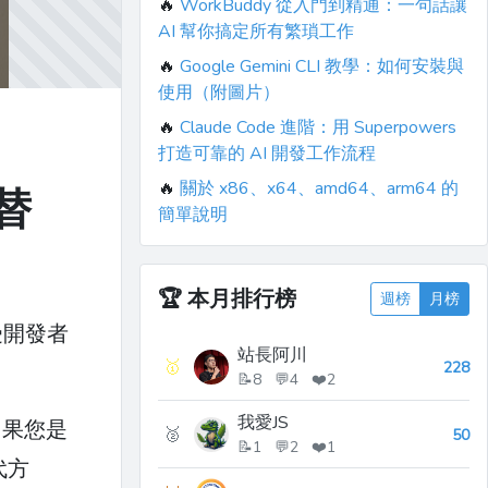
🔥
WorkBuddy 從入門到精通：一句話讓
AI 幫你搞定所有繁瑣工作
🔥
Google Gemini CLI 教學：如何安裝與
使用（附圖片）
🔥
Claude Code 進階：用 Superpowers
打造可靠的 AI 開發工作流程
🔥
關於 x86、x64、amd64、arm64 的
 替
簡單說明
🏆
本月排行榜
週榜
月榜
受開發者
站長阿川
🥇
228
📝8 💬4 ❤️2
我愛JS
如果您是
🥈
50
📝1 💬2 ❤️1
代方