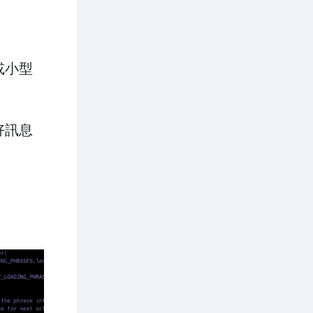
。
或小型
好訊息