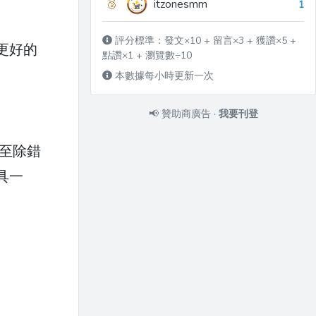
🥉
itzonesmm
1
評分標準：發文×10 + 留言×3 + 獲讚×5 +
更好的
點讚×1 + 瀏覽數÷10
本數據每小時更新一次
📢
贊助商廣告
·
我要刊登
甚至除錯
具一