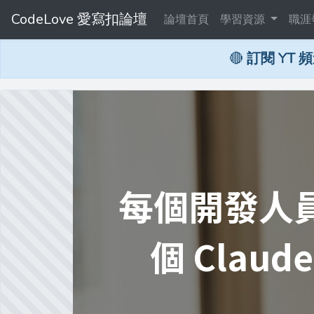
CodeLove 愛寫扣論壇
論壇首頁
學習資源
職涯
🔴
訂閱 YT 