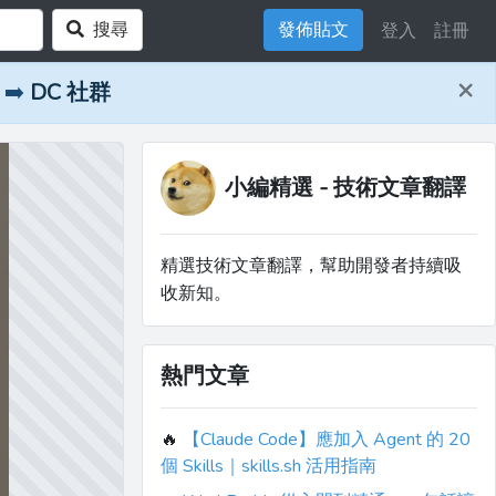
搜尋
發佈貼文
登入
註冊
×
➡️
DC 社群
小編精選 - 技術文章翻譯
精選技術文章翻譯，幫助開發者持續吸
收新知。
熱門文章
🔥
【Claude Code】應加入 Agent 的 20
個 Skills｜skills.sh 活用指南