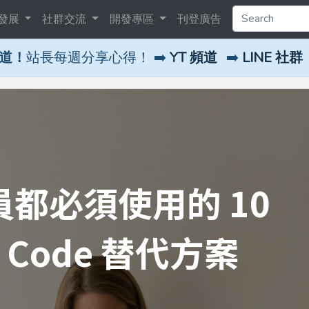
發展
社群交流
開發專區
刊登廣告
頻道！
站長每週分享心得！ ➡️
YT 頻道
➡️
LINE 社群