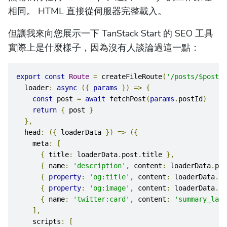
相同。 HTML 直接從伺服器完整載入。
但讓我來向您展示一下 TanStack Start 的 SEO 工具
實際上是什麼樣子，因為沒有人談論過這一點：
export
const
Route
=
 createFileRoute
(
'/posts/$postId
  loader
:
async
({
params
})
=>
{
const
 post 
=
await
 fetchPost
(
params
.
postId
)
return
{
 post 
}
},
  head
:
({
 loaderData 
})
=>
({
    meta
:
[
{
 title
:
 loaderData
.
post
.
title 
},
{
 name
:
'description'
,
 content
:
 loaderData
.
pos
{
property
:
'og:title'
,
 content
:
 loaderData
.
po
{
property
:
'og:image'
,
 content
:
 loaderData
.
po
{
 name
:
'twitter:card'
,
 content
:
'summary_larg
],
    scripts
:
[