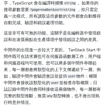
字，TypeScript 會在編譯時捕獲
。如果你的
string
搜尋參數需要
，你只需定
?page=number&sort=string
義一次模式，所有讀取這些參數的元件都會自動獲得
自動完成、驗證和錯誤處理功能。
這並非可有可無的功能。這關乎是在編輯器中發現錯
誤和在凌晨兩點在生產環境中發現錯誤之間的差異。
中間件的出現進一步拉大了差距。 TanStack Start 中
間件既可在請求層也可在伺服器函數層工作，用戶端
和伺服器端均可使用。您可以將多個中間件串聯起
來，每一層都會將類型化的上下文傳遞給下一層。例
如，驗證中間件會驗證會話並提供
物件；權限
user
中間件會接收該類型化的
並檢查存取權限；日
user
誌記錄中間件則會同時接收這兩個物件。每一層都有
完整的類型推斷，無需
類型轉換，也不會出現執
any
行時意外情況。