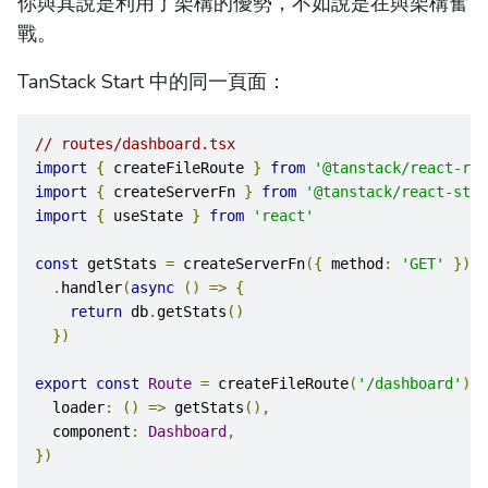
你與其說是利用了架構的優勢，不如說是在與架構奮
戰。
TanStack Start 中的同一頁面：
// routes/dashboard.tsx
import
{
 createFileRoute 
}
from
'@tanstack/react-rou
import
{
 createServerFn 
}
from
'@tanstack/react-star
import
{
 useState 
}
from
'react'
const
 getStats 
=
 createServerFn
({
 method
:
'GET'
})
.
handler
(
async
()
=>
{
return
 db
.
getStats
()
})
export
const
Route
=
 createFileRoute
(
'/dashboard'
)({
  loader
:
()
=>
 getStats
(),
  component
:
Dashboard
,
})