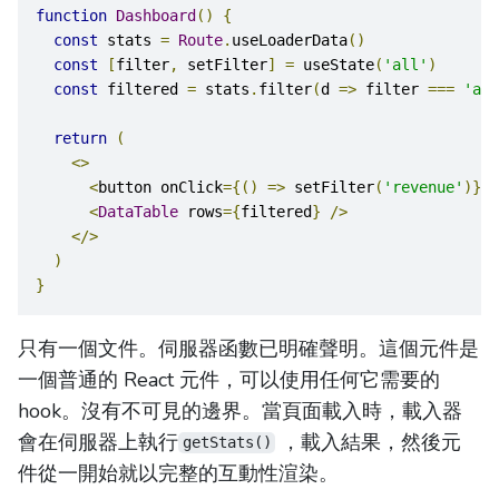
function
Dashboard
()
{
const
 stats 
=
Route
.
useLoaderData
()
const
[
filter
,
 setFilter
]
=
 useState
(
'all'
)
const
 filtered 
=
 stats
.
filter
(
d 
=>
 filter 
===
'all
return
(
<>
<
button onClick
={()
=>
 setFilter
(
'revenue'
)}>
R
<
DataTable
 rows
={
filtered
}
/>
</>
)
}
只有一個文件。伺服器函數已明確聲明。這個元件是
一個普通的 React 元件，可以使用任何它需要的
hook。沒有不可見的邊界。當頁面載入時，載入器
會在伺服器上執行
，載入結果，然後元
getStats()
件從一開始就以完整的互動性渲染。