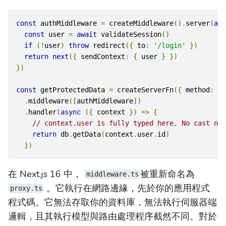
const
 authMiddleware 
=
 createMiddleware
().
server
(
asy
const
 user 
=
await
 validateSession
()
if
(!
user
)
throw
 redirect
({
 to
:
'/login'
})
return
next
({
 sendContext
:
{
 user 
}
})
})
const
 getProtectedData 
=
 createServerFn
({
 method
:
'G
.
middleware
([
authMiddleware
])
.
handler
(
async
({
 context 
})
=>
{
// context.user is fully typed here. No cast nee
return
 db
.
getData
(
context
.
user
.
id
)
})
在 Next.js 16 中，
被重新命名為
middleware.ts
。它執行在網路邊緣，先於你的應用程式
proxy.ts
程式碼。它無法存取你的資料庫，無法執行伺服器端
邏輯，且其執行模型與路由處理程序截然不同。對於