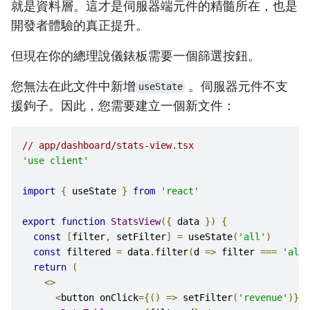
就是資料層。這才是伺服器端元件的精髓所在，也是
開發者體驗的真正提升。
但現在你的總理說儀錶板需要一個篩選按鈕。
您無法在此文件中新增
。伺服器元件不支
useState
援鉤子。因此，您需要建立一個新文件：
// app/dashboard/stats-view.tsx
'use client'
import
{
 useState 
}
from
'react'
export
function
StatsView
({
 data 
})
{
const
[
filter
,
 setFilter
]
=
 useState
(
'all'
)
const
 filtered 
=
 data
.
filter
(
d 
=>
 filter 
===
'all'
return
(
<>
<
button onClick
={()
=>
 setFilter
(
'revenue'
)}>
R