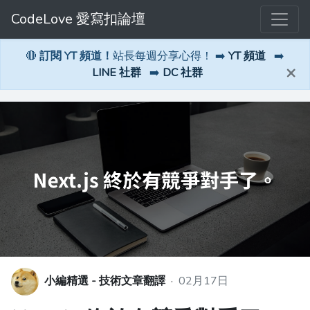
CodeLove 愛寫扣論壇
🔴
訂閱 YT 頻道！
站長每週分享心得！ ➡️
YT 頻道
➡️
×
LINE 社群
➡️
DC 社群
小編精選 - 技術文章翻譯
·
02月17日