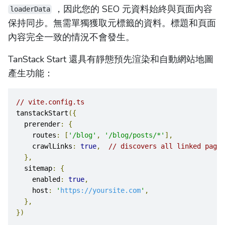
，因此您的 SEO 元資料始終與頁面內容
loaderData
保持同步。無需單獨獲取元標籤的資料。標題和頁面
內容完全一致的情況不會發生。
TanStack Start 還具有靜態預先渲染和自動網站地圖
產生功能：
// vite.config.ts
tanstackStart
({
  prerender
:
{
    routes
:
[
'/blog'
,
'/blog/posts/*'
],
    crawlLinks
:
true
,
// discovers all linked pages
},
  sitemap
:
{
    enabled
:
true
,
    host
:
'
https://yoursite.com
'
,
},
})