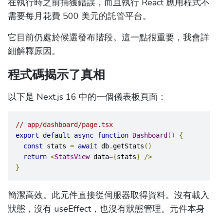
在執行時之前捕獲錯誤，而且執行 React 應用程式不
需要每月花費 500 美元的託管平台。
它目前仍處於候選發布階段。這一點很重要，我會詳
細解釋原因。
程式碼揭示了真相
以下是 Next.js 16 中的一個儀表板頁面：
// app/dashboard/page.tsx
export
default
async
function
Dashboard
()
{
const
 stats 
=
await
 db
.
getStats
()
return
<
StatsView
 data
={
stats
}
/>
}
簡潔高效。此元件直接從伺服器取得資料。沒有載入
狀態，沒有 useEffect，也沒有狀態管理。元件本身