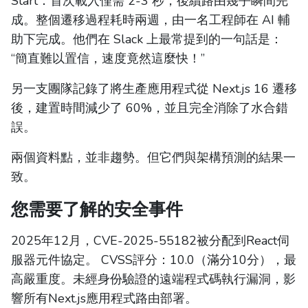
Start：首次載入僅需 2-3 秒，後續路由幾乎瞬間完
成。整個遷移過程耗時兩週，由一名工程師在 AI 輔
助下完成。他們在 Slack 上最常提到的一句話是：
“簡直難以置信，速度竟然這麼快！”
另一支團隊記錄了將生產應用程式從 Next.js 16 遷移
後，建置時間減少了 60%，並且完全消除了水合錯
誤。
兩個資料點，並非趨勢。但它們與架構預測的結果一
致。
您需要了解的安全事件
2025年12月，CVE-2025-55182被分配到React伺
服器元件協定。 CVSS評分：10.0（滿分10分），最
高嚴重度。未經身份驗證的遠端程式碼執行漏洞，影
響所有Next.js應用程式路由部署。