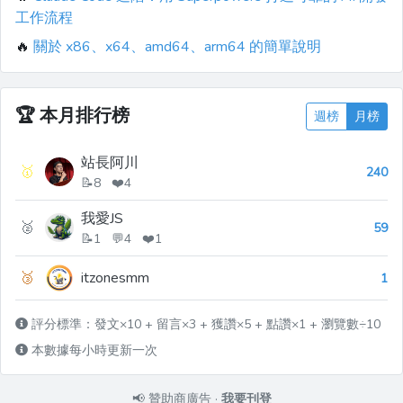
工作流程
🔥
關於 x86、x64、amd64、arm64 的簡單說明
🏆
本月排行榜
週榜
月榜
站長阿川
🥇
240
📝8 ❤️4
我愛JS
🥈
59
📝1 💬4 ❤️1
🥉
itzonesmm
1
評分標準：發文×10 + 留言×3 + 獲讚×5 + 點讚×1 + 瀏覽數÷10
本數據每小時更新一次
📢
贊助商廣告
·
我要刊登