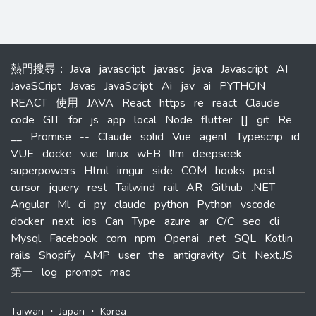
熱門搜尋
：
Java
javascript
javasc
java
Javascript
AI
JavaSCript
Javas
JavaScript
Ai
jav
ai
PYTHON
REACT
使用
JAVA
React
https
re
react
Claude
code
GIT
for
js
app
local
Node
flutter
[]
git
Re
__
Promise
--
Claude
solid
Vue
agent
Typescrip
id
VUE
docke
vue
linux
wEB
llm
deepseek
superpowers
Html
imgur
side
COM
hooks
post
cursor
jquery
rest
Tailwind
rail
AR
Github
.NET
Angular
Ml
ci
py
claude
python
Python
vscode
docker
next
ios
Can
Type
azure
ar
C/C
seo
cli
Mysql
Facebook
com
npm
Openai
.net
SQL
Kotlin
rails
Shopify
AMP
user
the
antigravity
Git
Next.JS
第一
log
prompt
mac
Taiwan
・
Japan
・
Korea