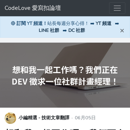
CodeLove 愛寫扣論壇
🔴
訂閱 YT 頻道！
站長每週分享心得！ ➡️
YT 頻道
➡️
×
LINE 社群
➡️
DC 社群
小編精選 - 技術文章翻譯
·
06月05日