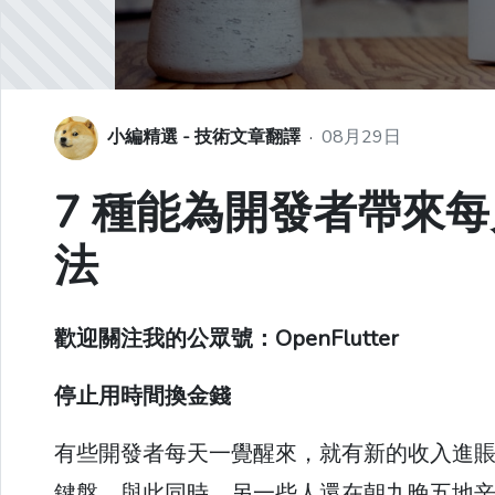
小編精選 - 技術文章翻譯
·
08月29日
7 種能為開發者帶來每月
法
歡迎關注我的公眾號：OpenFlutter
停止用時間換金錢
有些開發者每天一覺醒來，就有新的收入進賬，這
鍵盤。與此同時，另一些人還在朝九晚五地