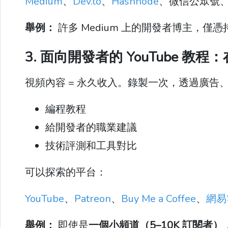
Medium
、
Dev.to
、
Hashnode
、微信公眾號
舉例：
許多 Medium 上的開發者博主，
3. 面向開發者的 YouTube 
視頻內容 = 永久收入。錄製一次，透過廣告
編程教程
給開發者的職業建議
技術評測和工具對比
可以探索的平台：
YouTube
、
Patreon
、
Buy Me a Coffee
、
網易
舉例：
即使是
一個小頻道（5–10K 訂閱者）