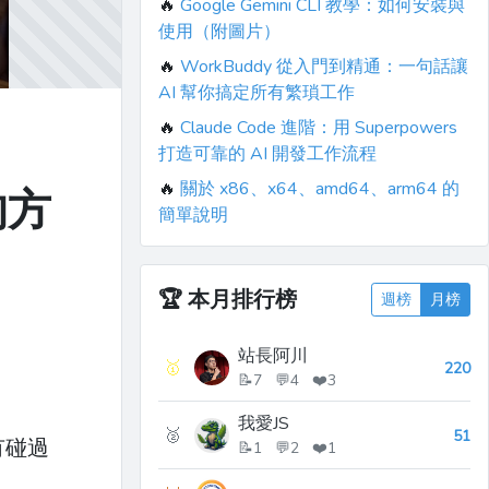
🔥
Google Gemini CLI 教學：如何安裝與
使用（附圖片）
🔥
WorkBuddy 從入門到精通：一句話讓
AI 幫你搞定所有繁瑣工作
🔥
Claude Code 進階：用 Superpowers
打造可靠的 AI 開發工作流程
🔥
關於 x86、x64、amd64、arm64 的
的方
簡單說明
🏆
本月排行榜
週榜
月榜
站長阿川
🥇
220
📝7 💬4 ❤️3
我愛JS
🥈
51
有碰過
📝1 💬2 ❤️1