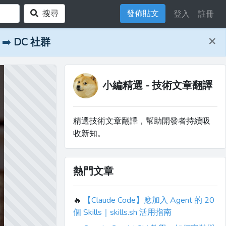
搜尋
發佈貼文
登入
註冊
×
➡️
DC 社群
小編精選 - 技術文章翻譯
精選技術文章翻譯，幫助開發者持續吸
收新知。
熱門文章
🔥
【Claude Code】應加入 Agent 的 20
個 Skills｜skills.sh 活用指南