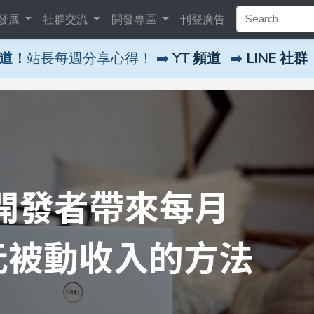
發展
社群交流
開發專區
刊登廣告
頻道！
站長每週分享心得！ ➡️
YT 頻道
➡️
LINE 社群