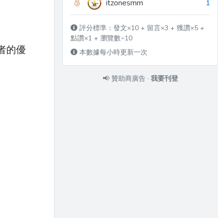
🥉
itzonesmm
1
評分標準：發文×10 + 留言×3 + 獲讚×5 +
點讚×1 + 瀏覽數÷10
者的優
本數據每小時更新一次
📢
贊助商廣告
·
我要刊登