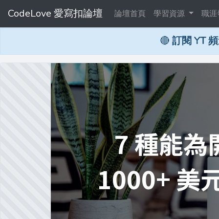
CodeLove 愛寫扣論壇
論壇首頁
學習資源
職涯
🔴
訂閱 YT 