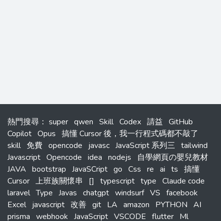
熱門搜尋
：
super
qwen
Skill
Codex
請益
GitHub
Copilot
Opus
搞懂 Cursor 後，我一行程式碼都不敲了
skill
免費
opencode
javasc
JavaScript 系列三
tailwind
Javascript
Opencode
idea
nodejs
自學網頁の嬰兒教材
JAVA
bootstrap
JavaSCript
go
Css
re
ai
ts
搞懂
Cursor
上班族關懷串
[]
typescript
type
Claude code
laravel
Type
Javas
chatgpt
windsurf
VS
facebook
Excel
javascript
改善
git
LA
amazon
PYTHON
AI
prisma
webhook
JavaScript
VSCODE
flutter
Ml