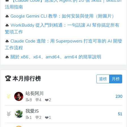
🔥
【Claude Code】應加入 Agent 的 20 個 Skills｜skills.sh
活用指南
🔥
Google Gemini CLI 教學：如何安裝與使用（附圖片）
🔥
WorkBuddy 從入門到精通：一句話讓 AI 幫你搞定所有
繁瑣工作
🔥
Claude Code 進階：用 Superpowers 打造可靠的 AI 開發
工作流程
🔥
關於 x86、x64、amd64、arm64 的簡單說明
🏆
本月排行榜
週榜
月榜
站長阿川
🥇
230
📝8 💬4 ❤️2
我愛JS
🥈
51
📝1 💬2 ❤️1