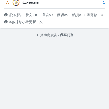
🥉
itzonesmm
1
評分標準：發文×10 + 留言×3 + 獲讚×5 + 點讚×1 + 瀏覽數÷10
本數據每小時更新一次
📢
贊助商廣告
·
我要刊登