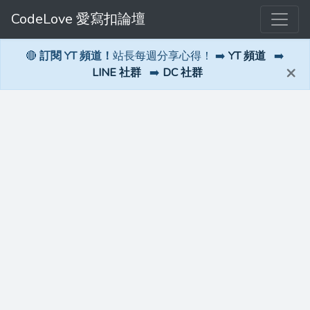
CodeLove 愛寫扣論壇
🔴
訂閱 YT 頻道！
站長每週分享心得！ ➡️
YT 頻道
➡️
×
LINE 社群
➡️
DC 社群