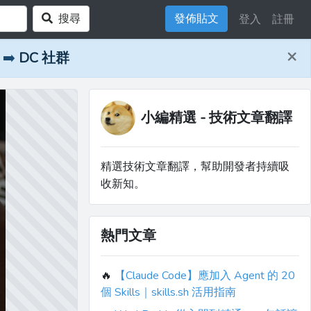
搜尋
發佈貼文
登入
註冊
×
➡️
DC 社群
小編精選 - 技術文章翻譯
精選技術文章翻譯，幫助開發者持續吸
收新知。
熱門文章
🔥
【Claude Code】應加入 Agent 的 20
個 Skills｜skills.sh 活用指南