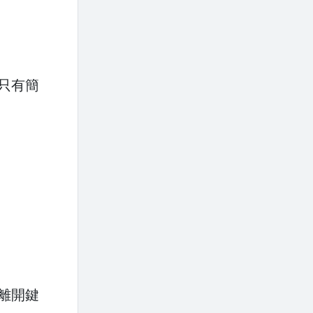
。只有簡
離開鍵