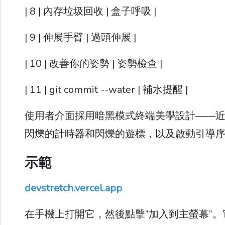
| 8 | 內存垃圾回收 | 盒子呼吸 |
| 9 | 伸展手臂 | 過頭伸展 |
| 10 | 改善你的姿勢 | 姿勢檢查 |
| 11 | git commit --water | 補水提醒 |
使用者介面採用暗黑模式終端美學設計——近乎黑色
閃爍的計時器和閃爍的遊標，以及啟動引導
示範
devstretch.vercel.app
在手機上打開它，然後點擊“加入到主螢幕”。它是