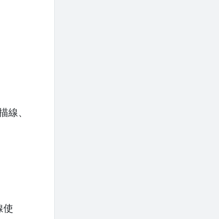
掃描線、
線使