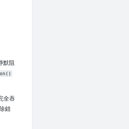
靜默阻
on()
能完全吞
極除錯