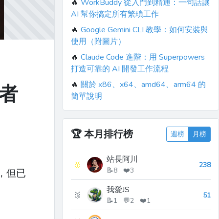
🔥
WorkBuddy 從入門到精通：一句話讓
AI 幫你搞定所有繁瑣工作
🔥
Google Gemini CLI 教學：如何安裝與
使用（附圖片）
🔥
Claude Code 進階：用 Superpowers
打造可靠的 AI 開發工作流程
🔥
關於 x86、x64、amd64、arm64 的
發者
簡單說明
🏆
本月排行榜
週榜
月榜
站長阿川
🥇
238
📝8 ❤️3
，但已
我愛JS
🥈
51
📝1 💬2 ❤️1