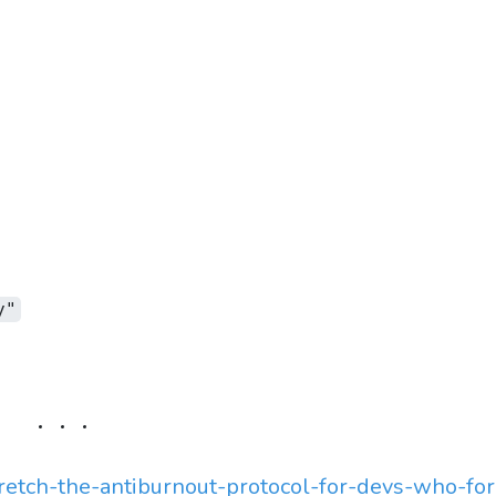
y"
tretch-the-antiburnout-protocol-for-devs-who-for