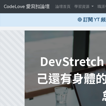
CodeLove 愛寫扣論壇
論壇首頁
學習資源
職涯
🔴
訂閱 YT 