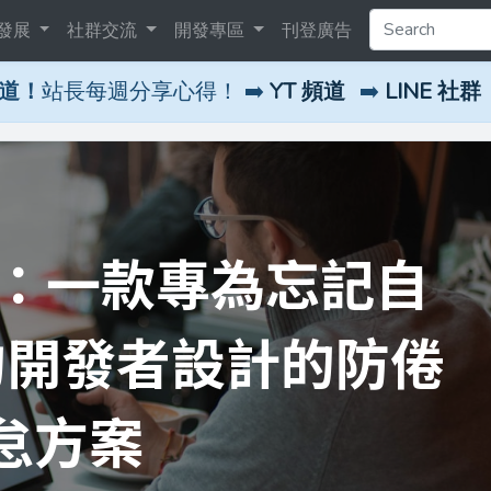
發展
社群交流
開發專區
刊登廣告
頻道！
站長每週分享心得！ ➡️
YT 頻道
➡️
LINE 社群