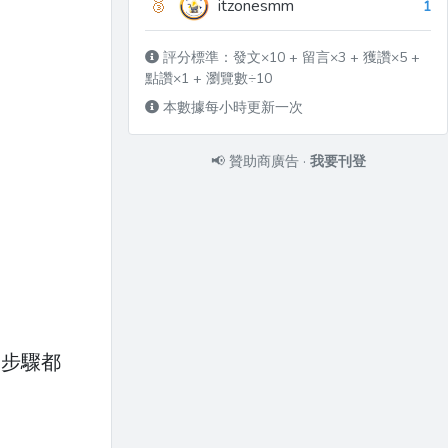
🥉
itzonesmm
1
評分標準：發文×10 + 留言×3 + 獲讚×5 +
點讚×1 + 瀏覽數÷10
本數據每小時更新一次
📢
贊助商廣告
·
我要刊登
。
個步驟都
。